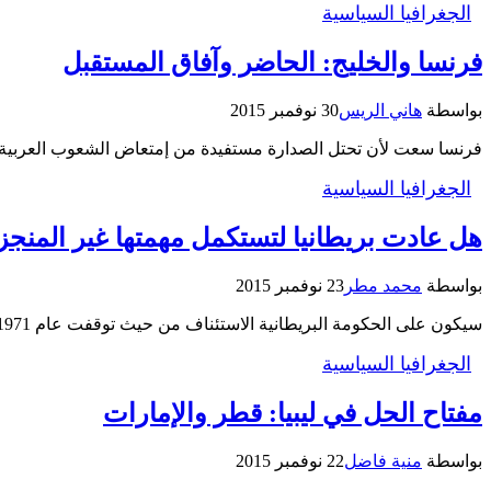
الجغرافيا السياسية
فرنسا والخليج: الحاضر وآفاق المستقبل
بواسطة
هاني الريس
30 نوفمبر 2015
فرنسا سعت لأن تحتل الصدارة مستفيدة من إمتعاض الشعوب العربية 
الجغرافيا السياسية
هل عادت بريطانيا لتستكمل مهمتها غير المنجز
بواسطة
محمد مطر
23 نوفمبر 2015
سيكون على الحكومة البريطانية الاستئناف من حيث توقفت عام 1971، وهذا يتطلب الشروع في إعادة لملمة المشايخ الصغيرة وفرض توازنات…
الجغرافيا السياسية
مفتاح الحل في ليبيا: قطر والإمارات
بواسطة
منية فاضل
22 نوفمبر 2015