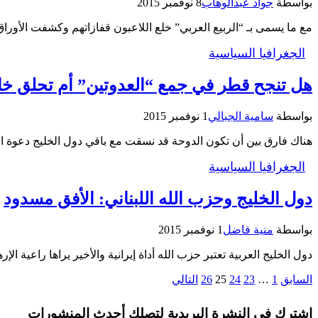
بواسطة
جواد عبدالوهاب
8 نوفمبر 2015
مع ما يسمى بـ “الربيع العربي” خلع اللاعبون قفازاتهم وكشفت الأ
الجغرافيا السياسية
هل تنجح قطر في جمع “العدوتين” أم تحلق خا
بواسطة
سامية الجبالي
1 نوفمبر 2015
هناك فارق بين أن تكون الدوحة قد نسقت مع باقي دول الخليج دعوة ال
الجغرافيا السياسية
دول الخليج وحزب الله اللبناني: الأفق مسدود
بواسطة
منية فاضل
1 نوفمبر 2015
دول الخليج العربية تعتبر حزب الله أداة إيرانية والأخير يراها راعية 
السابق
1
…
23
24
25
26
التالي
اشترك في النشرة البريدية لتصلك أحدث المنشورات