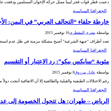
دعمت قطر قوات فجر ليبيا ممثل حركة الإخوان المسلمين ودفعت جاهد
الجغرافيا السياسية
خارطة حلفاء “التحالف العربي” في اليمن: الأ
بواسطة
بشرى المقطري
16 نوفمبر 2015
تعدد أطراف “جبهة الشرعية” أصبح مشكلة مزمنة في ظل عدم انسجام
الجغرافيا السياسية
مئوية “سايكس بيكو”: رد الاعتبار أو التقسيم
بواسطة
عادل مرزوق
8 نوفمبر 2015
رغم الاختلالات الطبقية والقبلية والطائفية إلا أن الاتفاقية أنتجت 
الجغرافيا السياسية
الرياض – طهران: هل تتحول الخصومة إلى عدا