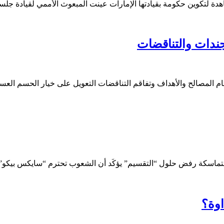
ة لتكوين حكومة بقيادتها الإمارات عينت المبعوث الأممي لقيادة ج
جندات والتناقضات
 المصالح والأهداف وتفاقم التناقضات التعويل على خيار الحسم ال
دولاً متماسكة رفض حلول “التقسيم” يؤكَد أن الشعوب تحترم “سايكس بيكو
وة؟