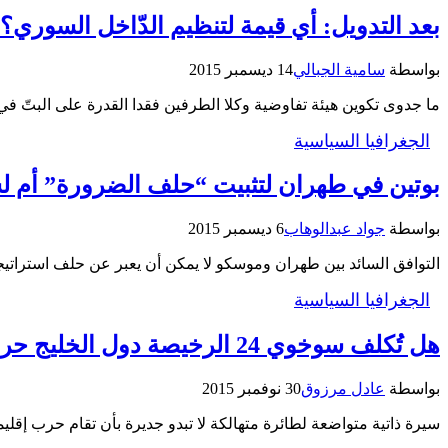
بعد التدويل: أي قيمة لتنظيم الدّاخل السوري؟
بواسطة
سامية الجبالي
14 ديسمبر 2015
ما جدوى تكوين هيئة تفاوضية وكلا الطرفين فقدا القدرة على البتّ ف
الجغرافيا السياسية
بوتين في طهران لتثبيت “حلف الضرورة” أم لش
بواسطة
جواد عبدالوهاب
6 ديسمبر 2015
التوافق السائد بين طهران وموسكو لا يمكن أن يعبر عن حلف استراتي
الجغرافيا السياسية
هل تُكلف سوخوي 24 الرخيصة دول الخليج حرباً باهضة؟
بواسطة
عادل مرزوق
30 نوفمبر 2015
سيرة ذاتية متواضعة لطائرة متهالكة لا تبدو جديرة بأن تقام حرب إقليمية 