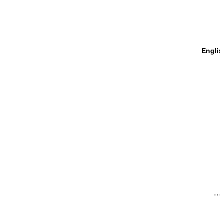
Engli
…