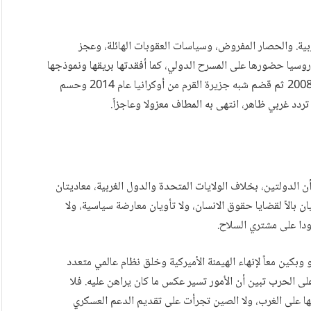
بية. والحصار المفروض، وسياسات العقوبات الهائلة، وعجز
روسيا حضورها على المسرح الدولي، كما أفقدتها بريقها ونموذجها
الجاذب في العالم. بوتين الذي انتزع اقليما من جورجيا عام 2008 ثم قضم شبه جزيرة القرم من أوكرانيا عام 2014 وحسم
ردد غربي ظاهر، انتهى به المطاف معزولا وعاجزاً.
 الدولتين، بخلاف الولايات المتحدة والدول الغربية، معاديتان
ان بالاً لقضايا حقوق الانسان، ولا تأويان معارضة سياسية، ولا
ودا على مشتري السلاح.
وبكين معاً لإنهاء الهيمنة الأميركية وخلق نظام عالمي متعدد
لى الحرب تبين أن الأمور تسير عكس ما كان يراهن عليه. فلا
على الغرب، ولا الصين تجرأت على تقديم الدعم العسكري