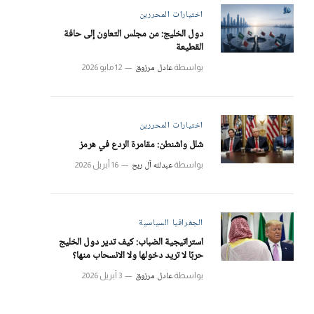
اختيارات المحررين
دول الخليج: من مجلس التعاون إلى حافة
القطيعة
عادل مرزوق
بواسطة
12 مايو 2026
اختيارات المحررين
شلل واشنطن: مقامرة الردع في هرمز
عبدلله آل ربح
بواسطة
16 أبريل 2026
الجغرافيا السياسية
استراتيجية الضباب: كيف تدير دول الخليج
حربًا لا تريد دخولها ولا الانسحاب منها؟
عادل مرزوق
بواسطة
3 أبريل 2026