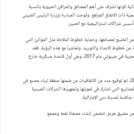
لية كونها تشرف على أهم المضائق والمرافئ الحيوية بالنسبة
ية ذات الانفاق المرتفع. وتُوجت المبادرة بزيارة الرئيس الصيني
ن الخليج لمصانعها، وحماية خطوط الملاحة مثل الموانئ التي
ية عن خطوط الامداد والتوريد. وتماشيا مع هذه الرؤية، فقد
طورت الصين علاقات مع دول المنطقة شملت إنشاء قاعدة بحرية في جيبوتي عام 2017، وهي أول قاعدة عسكرية خارج
وخلال زيارة الملك سلمان بن عبد العزيز إلى الصين عام 2017، تم توقيع عدد من الاتفاقيات من ضمنها صفقة لبناء مصنع في
مشاريع التي تشارك في تمويلها وتجهيزها الشركات الصينية
افسة لمدينة دبي الإماراتية.
ب من مضيق هرمز، تتضمن إنشاء مصفاة نفط ومجمع