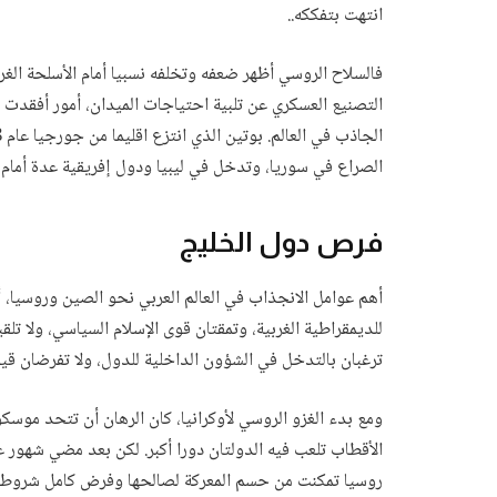
انتهت بتفككه..
فالسلاح الروسي أظهر ضعفه وتخلفه نسبيا أمام الأسلحة الغر
التصنيع العسكري عن تلبية احتياجات الميدان، أمور أفقدت 
الصراع في سوريا، وتدخل في ليبيا ودول إفريقية عدة أمام ت
فرص دول الخليج
أهم عوامل الانجذاب في العالم العربي نحو الصين وروسيا، أن
للديمقراطية الغربية، وتمقتان قوى الإسلام السياسي، ولا تلقي
ترغبان بالتدخل في الشؤون الداخلية للدول، ولا تفرضان قي
ومع بدء الغزو الروسي لأوكرانيا، كان الرهان أن تتحد موسكو 
الأقطاب تلعب فيه الدولتان دورا أكبر. لكن بعد مضي شهور ع
روسيا تمكنت من حسم المعركة لصالحها وفرض كامل شروطها 