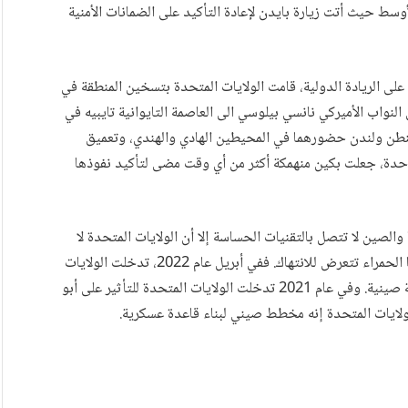
وسط حيث أتت زيارة بايدن لإعادة التأكيد على الضمانات الأمنية
ى الريادة الدولية، قامت الولايات المتحدة بتسخين المنطقة في
لنواب الأميركي نانسي بيلوسي الى العاصمة التايوانية تايبيه في
شنطن ولندن حضورهما في المحيطين الهادي والهندي، وتعميق
واحدة، جعلت بكين منهمكة أكثر من أي وقت مضى لتأكيد نفوذها
والصين لا تتصل بالتقنيات الحساسة إلا أن الولايات المتحدة لا
تكف عن توجيه رسائل التحذير لحلفائها عندما ترى خطوطها الحمراء تتعرض للانتهاك. ففي أبريل عام 2022، تدخلت الولايات
المتحدة لوقف صفقة كبيرة تشتري بموجبها السعودية أسلحة صينية. وفي عام 2021 تدخلت الولايات المتحدة للتأثير على أبو
لايات المتحدة إنه مخطط صيني لبناء قاعدة عسكرية.