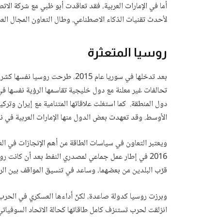
أما في الإمارات العربية، فقد تعاقدت أبو ظبي مع شركة الات
لأحدث تقنيات الذكاء الاصطناعي. وطال التعاون المجال ا
روسيا المتعثرة
بعد تدخلها في سوريا عام 2015، طر
تحالفات غير معلنة مع دول خليجية تقاسمها الرؤية نفسها ف
دول المنطقة. كما استغلت علاقاتها المتنامية مع إيران وتر
الأوسط. وقد تعهدت بعض الدول منها الإمارات العربية في نوفمبر 2019 بدراسة المقترح الروسي الذي لم ي
ويعتبر التعاون في سياسات الطاقة من أهم الإنجازات في ال
2016 في إطار عمل جماعي لمصدري النفط بعد أن كانت رو
قرّب البلدين من بعضهما، وساعد في تنسيق المواقف بين ا
وبرزت روسيا كدولة صاعدة، لكنّ أداءها العسكري في الحرب ا
انزلقت لحرب تستنزف كامل طاقاتها كحالة الاتحاد السوفياتي