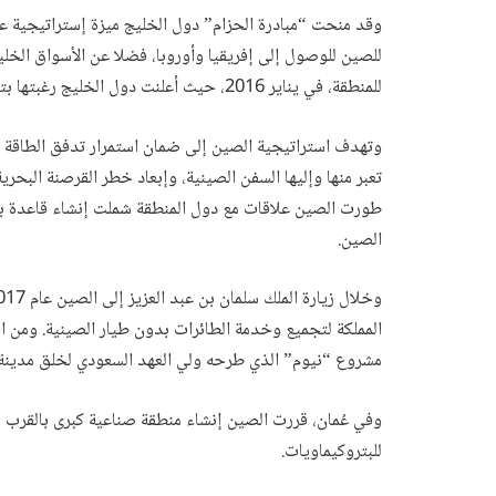
وقد منحت “مبادرة الحزام” دول الخليج ميزة إستراتيجية عا
للصين للوصول إلى إفريقيا وأوروبا، فضلا عن الأسواق الخليج
للمنطقة، في يناير 2016، حيث أعلنت دول الخليج رغبتها بتأسيس شراكات استراتيجية مع الصين.
وتهدف استراتيجية الصين إلى ضمان استمرار تدفق الطاقة م
تعبر منها وإليها السفن الصينية، وإبعاد خطر القرصنة البحر
الصين.
المملكة لتجميع وخدمة الطائرات بدون طيار الصينية. ومن ال
مشروع “نيوم” الذي طرحه ولي العهد السعودي لخلق مدينة من
وفي عُمان، قررت الصين إنشاء منطقة صناعية كبرى بالقر
للبتروكيماويات.