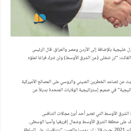
ل خليجية بالإضافة إلى الأردن ومصر والعراق، قال الرئيس
بايدن في ختام زيارته للسعودية في 18 يوليو الفائت: “لن نتخلى (عن الشرق الأوسط) ولن نترك فراغا تملؤه
ديث عن تصاعد الخطرين الصيني والروسي على المصالح الأميركية
تيجية” في صميم إستراتيجية الولايات المتحدة بديلاً عن
 الشرق الأوسط التي تعتبر أحد أبرز مجالات التنافس
تشرف على منطقة الشرق الأوسط وشمال إفريقيا وآسيا الوسطى،
الجنرال كينيث ماكنزي أكثر وضوحًا في خطاب ألقاه، في فبراير 2021، حيث قال: إن روسيا والصين “يتنافسان على السلطة