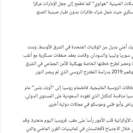
صالات الصينية “هواوي” كما تطمح إلى جعل الإمارات مركزا
لعسكري حيث شمل شراء طائرات بدون طيار صينية الصنع.
حت روسيا نفسها كشريك أمني بديل عن الولايات المتحدة في الشرق الأوسط، وبنت
ي سوريا وليبيا والسودان. وقامت بعقد صفقات عسكرية مع أغلب
كيا ومصر لطرح خطتها الخاصة بهيكلية الأمن الجماعي في الشرق
بصر النور.
علاقات الروسية الخليجية. فانضمام روسيا إلى “أوبك بلس” عام
سيا منافسة للتكتل الذي تقوده السعودية على المستوى الدولي،
لرياض وأبو ظبي وموسكو في مجالات دولية أخرى.
لأوكرانية قلب الأمور رأسا على عقب. فروسيا اليوم متعثرة. وقد
 خلال الاجتياح لأفغانستان في ثمانينيات القرن الماضي والتي