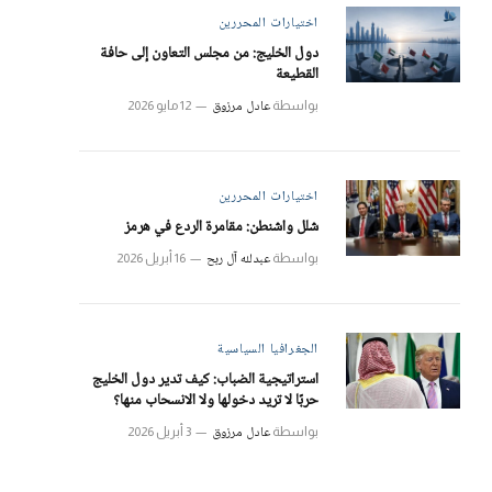
اختيارات المحررين
دول الخليج: من مجلس التعاون إلى حافة
القطيعة
عادل مرزوق
بواسطة
12 مايو 2026
اختيارات المحررين
شلل واشنطن: مقامرة الردع في هرمز
عبدلله آل ربح
بواسطة
16 أبريل 2026
الجغرافيا السياسية
استراتيجية الضباب: كيف تدير دول الخليج
حربًا لا تريد دخولها ولا الانسحاب منها؟
عادل مرزوق
بواسطة
3 أبريل 2026