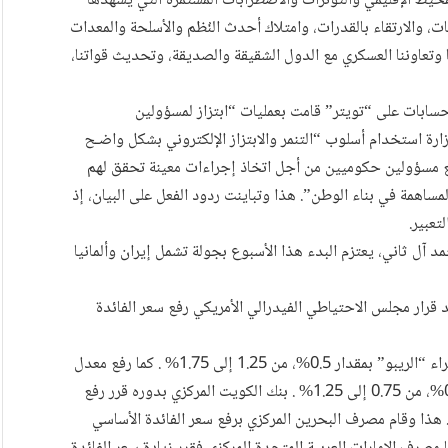
محيط الإقليمي والتوتّرات والاضطرابات المُستمرّة التي يشهدها
ت، والارتقاء بالقدرات، وامتلاك أحدث النُظم والأسلحة والمعدات
 وتعاوننا العسكري مع الدول الشقيقة والصديقة، وتحديث قواتنا،
 حسابات على “تويتر” قامت بعمليات “ابتزاز لمسؤولين
ة استخدام أسلوب “التنمر والابتزاز الإلكتروني بشكل واضـح
 مسؤولين حكوميين من أجل اتخاذ إجراءات معينة تحقق لهم
ساهمة في بناء الوطن”. هذا وتباينت ردود الفعل على البيان، إذ
تعبير.
حمد آل ثاني، يعتزم البدء هذا الأسبوع بجولة تشمل إيران وألمانيا
عد قرار مجلس الاحتياطي الفيدرالي الأمريكي رفع سعر الفائدة
وأعلن البنك المركزي السعودي رفع معدل اتفاقيات إعادة الشراء “الريبو” بمقدار 0.5%، من 1.25 إلى 1.75% . كما رفع معدل
اتفاقيات إعادة الشراء المعاكس “الريبو العكسي” بمقدار 0.5%، من 0.75 إلى 1.25% . بنك الكويت المركزي بدوره قرر رفع
لخصم بواقع ربع نقطة مئوية، من 1.75% إلى 2.00%. هذا وقام مصرف البحرين المركزي برفع سعر الفائدة الأساسي