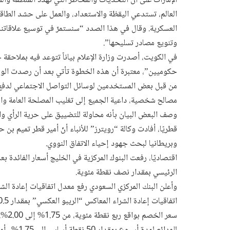
الإمارات على أن التحديات والمخاطر التي تُهدّد المنطقة وال
العالم، تستدعي اليقظة والاستعداد، والعمل على حشد الطاقا
العسكرية. وقال في هذا الصدد “سنستمرّ في توسيع علاقاتنا
وتنويع مصادر تسليحها”.
في الكويت، أصدرت وزارة الإعلام بياناً تتوعد فيه بملاحقة
حكوميين”، معتبرة أن هذه الخطوة تأتي بعد أن رصدت الوزار
من قبل بعض المستخدمين لوسائل التواصل الاجتماعي لدفع
مصالح شخصية، داعية الجميع إلى تغليب المصلحة العامة والم
وصف البعض البيان بأنه محاولة للتضييق على حرية الرأي وال
قطريًا، أفادت وكالة “رويترز” للأنباء أنّ أمير قطر تميم بن 
وبريطانيا لبحث جهود إحياء الاتفاق النووي.
اقتصاديًا، رفعت البنوك المركزية في الخليج أسعار الفائدة ب
الرئيسي بمقدار نصف نقطة مئوية.
سعر ا