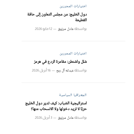
اختيارات المحررين
دول الخليج: من مجلس التعاون إلى حافة
القطيعة
عادل مرزوق
بواسطة
12 مايو 2026
اختيارات المحررين
شلل واشنطن: مقامرة الردع في هرمز
عبدلله آل ربح
بواسطة
16 أبريل 2026
الجغرافيا السياسية
استراتيجية الضباب: كيف تدير دول الخليج
حربًا لا تريد دخولها ولا الانسحاب منها؟
عادل مرزوق
بواسطة
3 أبريل 2026