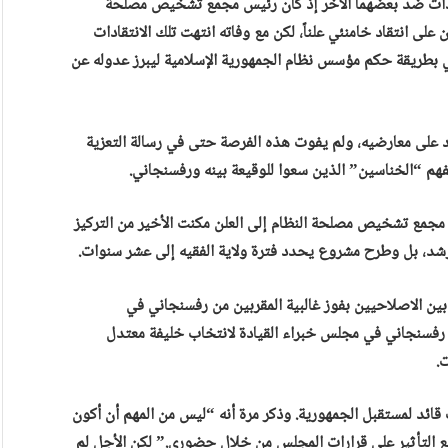
تقادات ضد بعضهما الآخر إذ كان رئيس مجمع تشخيص مصلحة
لى انتقاد خامنئي علناً، لكن مع وفاته انتهت تلك الانتقادات
ئي بطريقة حكم مؤسس نظام الجمهورية الإسلامية ليبرز عدوله عن
رد على معارضيه، ولم يفوت هذه الفرصة حتى في رسالة التعزية
 “الخناسين” الذين سعوا للوقيعة بينه ورفسنجاني.
مجمع تشخيص مصلحة النظام إلى العلن مكنت الأخير من التركيز
لمرشد، بل وطرح مشروع يحدد فترة ولاية الفقيه إلى عشر سنوات.
بين الاصلاحيين بفوز غالبية المقربين من رفسنجاني في
ا رفسنجاني في مجلس خبراء القيادة لانتخاب خليفة معتدل
.
ئد لمستقبل الجمهورية. وذكر مرة أنه “ليس من المهم أن أكون
يع التأثير على قرارات المجلس من خلال حضوري.” لكن الأجل لم