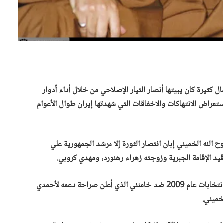
 كثيرة كان يبيتها أنصار التيار الإصلاحي من خلال أداء أدوار
إستعراض الانتهاكات والاخفاقات التي شهدتها إيران طوال الأعوام
 الله الخميني إبان انتصار الثورة إلا مرشد الجمهورية علي
 الإقامة الجبرية وزوجته زهراء رهنورد، ومهدي كروبي.
وكان رفسنجاني قد دفع بثقله خلف مير حسين موسوي في انتخابات عام 2009 ضد خامنئي الذي أعلن صراحة دعمه لأحمدي
خميني.