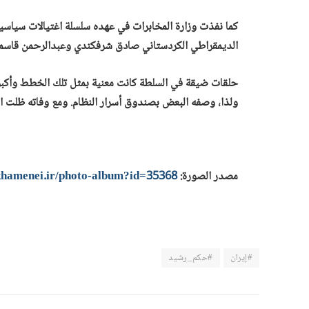
كما نفذت وزارة المخابرات في عهده سلسلة اغتيالات سياسي
الديمقراطي الكردستاني صادق شرفكندي وعبدالرحمن قاسمل
حلقات ضيقة في السلطة كانت معنية بمثل تلك الخطط وأكبر ر
ولذا، وصفه البعض بصندوق أسرار النظام. ومع وفاته ظلت الك
مصدر الصورة:
i.khamenei.ir/photo-album?id=35368
#إيران
#حكم_رشيد