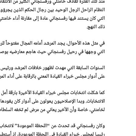
منذ تلك الفترة تقاذف خامنئي ورفسنجاني الكثير من الان
النظام الراحل الرجل الوحيد بين رجال الحكم الذين يجرؤون ع
التي كان يستند فيها رفسنجاني عادة إلى مقارنة أداء خامن
ذلك النهج.
في مثل هذه الأحوال، يجد المرشد أمامه المجال مفتوحاً لل
التي وجهها في رحيل رفسنجاني حيث هاجم معارضيه بوصفهم
السنوات السابقة التي مهدت لظهور خلافات المرشد ورئيس 
على أدوار مجلس خبراء القيادة المعني بالرقابة على أداء ا
كما شكلت انتخابات مجلس خبراء القيادة الأخيرة بارقة أمل 
الانتخابات. وبدا الإصلاحيون يعولون على أدوار كان يقوده
لخامنئي، خاصة وأن الأخير يعاني من مرض لم تخفه السلطات
وكان رفسنجاني قد تحدث عن “اللحظة الموعودة” لانتخاب قا
رئيسا لمجلس خبراء القيادة في اللحظة الموعودة، إذ أستط