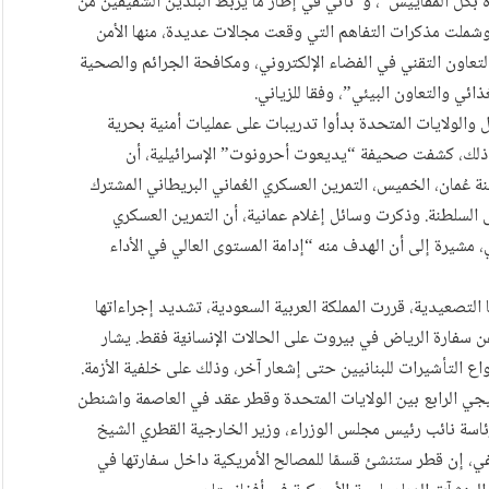
مرة بكل المقاييس”، و”تأتي في إطار ما يربط البلدين الشقيقين من
وشملت مذكرات التفاهم التي وقعت مجالات عديدة، منها الأمن
والتعاون التقني في الفضاء الإلكتروني، ومكافحة الجرائم والصحية
ائي والتعاون البيئي”، وفقا للزياني.
ل والولايات المتحدة بدأوا تدريبات على عمليات أمنية بحرية
بر/ تشرين الثاني. إلى ذلك، كشفت صحيفة “يديعوت أحرونوت” الإسرائيلية، أن
عُمان، الخميس، التمرين العسكري العُماني البريطاني المشترك
السلطنة. وذكرت وسائل إغلام عمانية، أن التمرين العسكري
 مشيرة إلى أن الهدف منه “إدامة المستوى العالي في الأداء
لتصعيدية، قررت المملكة العربية السعودية، تشديد إجراءاتها
سفارة الرياض في بيروت على الحالات الإنسانيّة فقط. يشار
اع التأشيرات للبنانيين حتى إشعار آخر، وذلك على خلفية الأزمة.
اتيجي الرابع بين الولايات المتحدة وقطر عقد في العاصمة واشنطن
رئاسة نائب رئيس مجلس الوزراء، وزير الخارجية القطري الشيخ
ي، إن قطر ستنشئ قسمًا للمصالح الأمريكية داخل سفارتها في