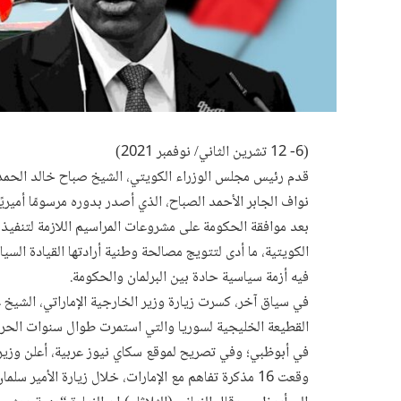
(6- 12 تشرين الثاني/ نوفمبر 2021)
قدم رئيس مجلس الوزراء الكويتي، الشيخ صباح خالد الحمد ال
نواف الجابر الأحمد الصباح، الذي أصدر بدوره مرسومًا أميريً
بعد موافقة الحكومة على مشروعات المراسيم اللازمة لتنفيذ ت
الكويتية، ما أدى لتتويج مصالحة وطنية أرادتها القيادة السي
فيه أزمة سياسية حادة بين البرلمان والحكومة.
في سياق آخر، كسرت زيارة وزير الخارجية الإماراتي، الشيخ ع
القطيعة الخليجية لسوريا والتي استمرت طوال سنوات الحر
في أبوظبي؛ وفي تصريح لموقع سكاي نيوز عربية، أعلن وزير ا
وقعت 16 مذكرة تفاهم مع الإمارات، خلال زيارة الأمي