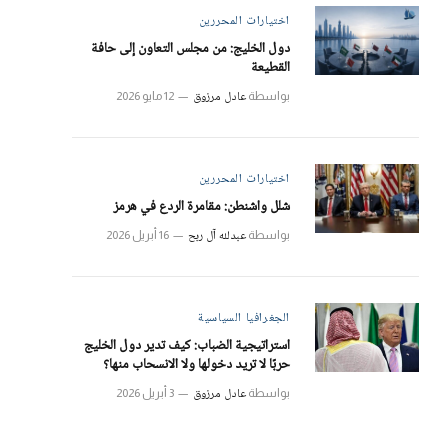
اختيارات المحررين
دول الخليج: من مجلس التعاون إلى حافة
القطيعة
عادل مرزوق
بواسطة
12 مايو 2026
اختيارات المحررين
شلل واشنطن: مقامرة الردع في هرمز
عبدلله آل ربح
بواسطة
16 أبريل 2026
الجغرافيا السياسية
استراتيجية الضباب: كيف تدير دول الخليج
حربًا لا تريد دخولها ولا الانسحاب منها؟
عادل مرزوق
بواسطة
3 أبريل 2026