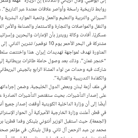
إلى أبوظبي. وقال الزياني (الثلاثاء) إن الزيارة “مهمة ومث
روابط تاريخية راسخة وأواصر علاقات ممتدة عبر التاريخ”. 
السيراني والتربية والتعليم والعمل وتنمية الموارد البشرية 
والنقل والمواصلات والتجارة والاستثمار والصناعة والأمن الغذ
عسكريًا، أفادت وكالة رويترز بأن الإمارات والبحرين وإسرائي
مشتركة فى البحر الأحمر يوم 10 نوفم
المناورة تهدف لمواجهة تهديدات إيران. هذا واختتمت سلطنة 
“خنجر عُمان”، وذلك بعد وصول حاملة طائرات بريطانية إلى 
شاركت فيه وحدات من لواء المشاة الرابع بالجيش البريطاني،
والكفاءة التدريبية والقتالية”.
في ملف أزمة لبنان وبعض الدول الخليجية، وضمن إجراءاتها ا
على إصدار التأشيرات، بحيث ستقتصر التأشيرات الصادرة عن 
أيضًا إلى أن وزارة الداخلية الكويتية أوقفت إصدار جميع أنو
في قطر، أعلنت وزارة الخارجية الأميركية أن الحوار الإستر
(الجمعة)، حيث استقبل الوزير أنتوني بلينكن وفدا قطريا ب
محمد بن عبد الرحمن آل ثاني. وقال بلينكن، في مؤتمر صحف