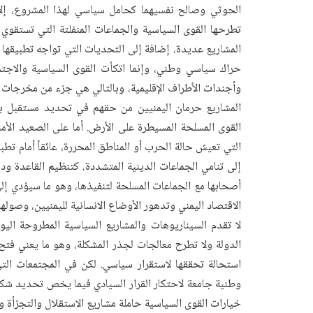
الحوثي وصالح نفسيهما كحامل سياسي لهذا المشروع، إلا أ
تطرحها القوى السياسية والجماعات المنفلتة التي تستقوي 
المشاريع عديدة، إضافة إلى التحديات التي تواجه تطبيقها
حراك سياسي وطني، وإنما اتكأت القوى السياسية والاجتم
وأجندات الأطراف الإقليمية، وبالتالي هي جزء من مخرجات 
المشاريع حرمان اليمنيين من حقهم في تحديد مستقبل بلا
القوى المسلحة المسيطرة على الأرض. أما على الصعيد الأم
التي تعيش حالة الحرب أو المناطق المحررة، عائقاً أمام تطب
إلى تنامي الجماعات الدينية المتشددة، كتنظيم القاعدة و
أصحابها مع الجماعات المسلحة لتنفيذها، وهو ما سيؤدي إل
الاقتصاد اليمني وتدهور الأوضاع الانسانية لليمنيين، وصولها
لا تقدم السيناريوهات والمشاريع السياسية المطروحة اليو
الدولة ولا تطرح معالجات لجذر المشكلة، وهو ما يعني فتح
استحالة تحققها لاستقرار سياسي. لكن في المجتمعات الت
وطنية جامعة لاحتكار القرار السيادي فيما يخص تحديد شكل
خيارات القوى السياسية حاملة مشاريع الاستقلال والتجزأة وإ