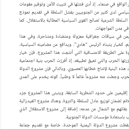
ر الواقع في صنعاء، إذ أدى فشلها في تثبيت الأمن وتوفير مقومات
سياسي لدى كثير من الجنوبيين بفشل السلطة في تقديم نموذج
سلطة الشرعية لصالح القوى السياسية المطالبة بالاستقلال، كما
في مدن المواجهات.
اليمن في سياقات جغرافية معزولة ومتضادة ومتناحرة، وفي هذا
يم، كخيار يتبناه الرئيس “هادي”، ويدافع عن مضامينه السياسية،
وة على الطريقة الاعتسافية التي أنتجت هذا المشروع، فإن خيار
فزرتها الحرب والتي تعيق تطبيقه، إذ أفرزت الحرب بنية اجتماعية
هذه البنية لإنتاج خطابها العصبوي، وبالتالي فإن مشروع الدولة
حرب وجعلت منه مشروعاً غائماً لا وطنياً، كونه يخدم على المدى
 إقليمين على حدود الشطرية السابقة، ويتبنى هذا المشروع جزء
ائم لضمان توزيع عادل للسلطة والثروة، وهناك مشروع الفيدرالية
 بقائهم مع الشمال من عدمه؛ إضافة إلى مشروع الاستقلال الذي
ب باستعادة مؤسسات الدولة الجنوبية.
سقطت مشروع الدولة اليمنية الموحدة، خاصة مع تقديم جماعة