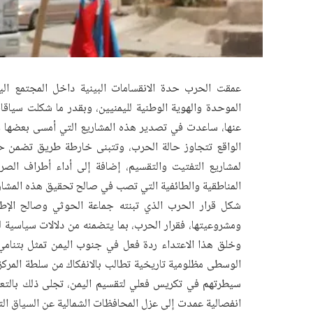
عمقت الحرب حدة الانقسامات البينية داخل المجتمع الي
الموحدة والهوية الوطنية لليمنيين، وبقدر ما شكلت سياقات 
عنها، ساعدت في تصدير هذه المشاريع التي أمسى بعضها وا
الواقع تتجاوز حالة الحرب، وتتبنى خارطة طريق تضمن ح
لمشاريع التفتيت والتقسيم، إضافة إلى أداء أطراف الصرا
المناطقية والطائفية التي تصب في صالح تحقيق هذه المشار
شكل قرار الحرب الذي تبنته جماعة الحوثي وصالح الإطا
ومشروعيتها، فقرار الحرب، بما يتضمنه من دلالات سياسية لن
وخلق هذا الاعتداء ردة فعل في جنوب اليمن تمثل بتنام
الوسطى مظلومية تاريخية تطالب بالانفكاك من سلطة المركز
سيطرتهم في تكريس فعلي لتقسيم اليمن، تجلى ذلك بالتعب
انفصالية عمدت إلى عزل المحافظات الشمالية عن السياق الت