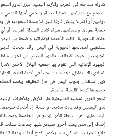
كدولة متدخلة في الحرب والأزمة اليمنية، يبرز الدور السعو
ينسجم مع مصالحها الاستراتيجية، ويحمي أمنها القومي من
دولتين أو أكثر لا يشكل فارقاً كبيراً للأجندة السعودية في يم
حماية نفوذها ومصالحها، سواء كانت السلطة الشرعية أو أي 
خلافاً للسعودية، كانت الأجندة الإماراتية واضحة في اليم
مستقبلي لمصالحها الحيوية في اليمن، وقد نجحت الدبلوم
الجنوبيين، حيث اضطلعت بالدور الرئيس في تحرير مناط
الجهود الإغاثية التي تقوم بها جمعية الهلال الأحمر الإمار
المنادي بالاستقلال، وهو ما بات جلياً في أبوية الإعلام ال
كون استقلال جنوب اليمن، في حال تحقيقه، يخدم المطامع
حضورها كقوة إقليمية صاعدة.
تدفع القوى المحلية المسيطرة على الأرض والأطراف الإقل
لدى اليمنيين وقد باتت ملامحه واضحة، إذ أنتجت تموضعا
البناء عليها، هي: سلطة الأمر الواقع في العاصمة ومحافظ
إضافة إلى مدن يمنية أخرى تسيطر عليها جماعات مسلحة قد
واقع الحرب ديناميكي فيما يخص إنتاج أبطاله ومعاناة العال