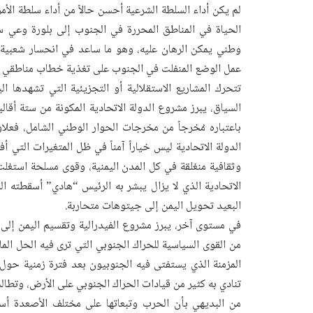
لم يكن أداء السلطة الشرعية أحسن حالاً من أداء سلطة الأم
الحياة في المناطق المحررة في الجنوب إلى بلورة وعي 
وطني يمكن الرهان عليه، وهو ما ساعد في انحسار شعبية ال
عمل الوضع المنفلت في الجنوب على تغذية خطاب مناطقي 
تتحرك المشاريع الاستقلالية أو التجزيئية التي تشهدها 
السياق، يبرز مشروع الدولة الاتحادية المكونة من ستة أقال
باعتباره مُخرجاً من مخرجات الحوار الوطني الشامل، فعلا
الدولة الاتحادية ليس خياراً آمناً في ظل المتغيرات التي أ
وثقافية منغلقة في كل المدن اليمنية، وقوى مسلحة استغلت 
الاتحادية الذي لا يزال يبشر به الرئيس “هادي” أسقطته ال
البعيد تحويل اليمن إلى جيتوهات متحاربة.
في مستوى آخر، يبرز مشروع الفيدرالية وتقسيم اليمن إلى
من القوى السياسية للحراك الجنوبي التي ترى فيه الحل المل
المزمنة الذي يستفتى فيه الجنوبيون بعد فترة زمنية حول
تنادي به كثير من قيادات الحراك الجنوبي على الأرض، وتطال
من البديهي بأن الحرب وتبعاتها على مختلف الأصعدة أ