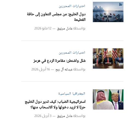
اختيارات المحررين
دول الخليج: من مجلس التعاون إلى حافة
القطيعة
عادل مرزوق
بواسطة
12 مايو 2026
اختيارات المحررين
شلل واشنطن: مقامرة الردع في هرمز
عبدلله آل ربح
بواسطة
16 أبريل 2026
الجغرافيا السياسية
استراتيجية الضباب: كيف تدير دول الخليج
حربًا لا تريد دخولها ولا الانسحاب منها؟
عادل مرزوق
بواسطة
3 أبريل 2026