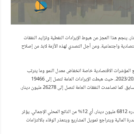
الكويت الحالية عجزاً هائلاً قدره 6.8 مليار دينار، ينجم هذا العجز عن هبوط الإيرادات النفطية وتزايد النفقات
ادية واجتماعية. ومن أجل التصدي لهذه الأزمة لابدّ من إصلاح
اجع المؤشرات الاقتصادية خاصة انخفاض معدل النمو وما يترتب
عليه من مشاكل. وهذا ما يحدث في السنة المالية الحالية 2023/2024، حيث هبطت الإيرادات العامة لتصل إلى 19466
مليون دينار، أي أنها انخفضت بنسبة 32.4% مقارنة بالعام السابق. كما تصاعدت النفقات العامة لتصل إلى 26278 مليون دينار،
بتفاعل هذين العاملين سجلت ميزانية السنة الجارية عجزاً قدره 6812 مليون دينار، أي 12% من الناتج المحلي الإجمالي. يؤثر
ة المالية ويتراجع تمويل المشاريع ويتعذر الوفاء بالالتزامات