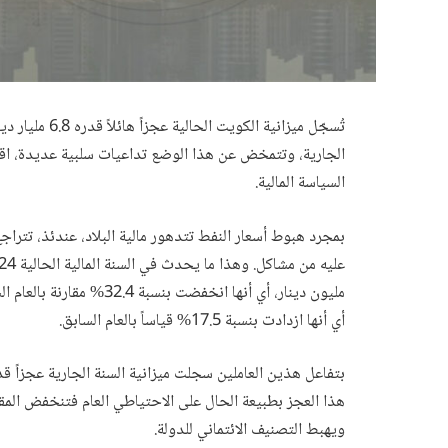
تُسجّل ميزانية 
الجارية، وتتمخض عن هذا الوضع تداعيات سلبية عديدة، اقتص
السياسة المالية.
بمجرد هبوط أسعار النفط تتدهور مالية البلاد، عندئذ، تتر
أي أنها ازدادت بنسبة 17.5% قياساً بالعام السابق.
هذا العجز بطبيعة الحال على الاحتياطي العام فتنخفض المقدر
ويهبط التصنيف الائتماني للدولة.