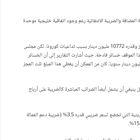
 المضافة والضريبة الانتقائية رغم وجود اتفاقية خليجية موحدة
سجّل الحساب الختامي للسنة المالية 2020/2021 أعلى عجز وقدره 10772 مليون دينار بسبب تداعيات كورونا، لكن مجلس
 الموقف خسائر فادحة، حيث أشارت التقارير إلى أن الخسائر
جمة عن عدم تطبيق هاتين الضريبتين تصل إلى 2200 مليون دينار سنويا، كان من الممكن أن يغطي هذا المبلغ ثلث العجز
ل ينبغي أن يشمل أيضاً الضرائب المباشرة كالضريبة على أرباح
في الوقت الحاضر تفرق القوانين الكويتية بين الشركات الكويتية التي تخضع لسعر ضريبي قدره 3.5% (ضريبة دعم العمالة