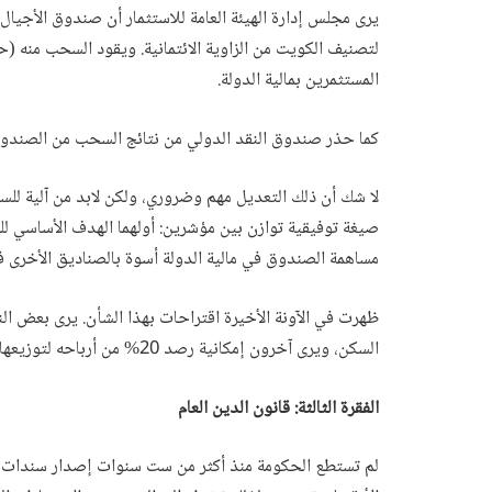
يرى مجلس إدارة الهيئة العامة للاستثمار أن صندوق الأجيال ا
لتصنيف الكويت من الزاوية الائتمانية. ويقود السحب منه (حس
المستثمرين بمالية الدولة.
كما حذر صندوق النقد الدولي من نتائج السحب من الصندوق ا
لا شك أن ذلك التعديل مهم وضروري، ولكن لابد من آلية للس
صيغة توفيقية توازن بين مؤشرين: أولهما الهدف الأساسي للص
مساهمة الصندوق في مالية الدولة أسوة بالصناديق الأخرى في
السكن، ويرى آخرون إمكانية رصد 20% من أرباحه لتوزيعها مباشرة على المواطنين بالتساوي.
الفقرة الثالثة: قانون الدين العام
لم تستطع الحكومة منذ أكثر من ست سنوات إصدار سندات ال