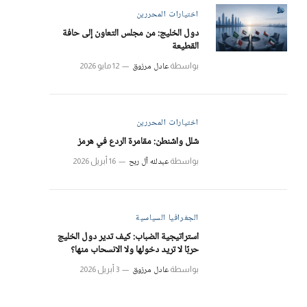
اختيارات المحررين
دول الخليج: من مجلس التعاون إلى حافة
القطيعة
عادل مرزوق
بواسطة
12 مايو 2026
اختيارات المحررين
شلل واشنطن: مقامرة الردع في هرمز
عبدلله آل ربح
بواسطة
16 أبريل 2026
الجغرافيا السياسية
استراتيجية الضباب: كيف تدير دول الخليج
حربًا لا تريد دخولها ولا الانسحاب منها؟
عادل مرزوق
بواسطة
3 أبريل 2026