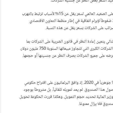
حيد السعر بغض النظر عن جنسية الشركات.
ونلاحظ أن الدول الصناعية تعارض بشدة خضوع الشركات على الصعيد العالمي لسعر يقل عن 15% لأسباب ترتبط بالتهرب
الضريبي والفساد المالي. لذلك مارست هذه الدول في 2021 ضغوطاً لإبرام اتفاقية في إطار منظمة التعاون الاقتصادي
 الكويت على هذه الاتفاقية إلا في نهاية 2023. وبالتالي يتعين إعادة النظر في قانون الضريبة على الشركات بما
ينسجم مع هذه الموافقة. علماً بأن الاتفاقية تسري فقط على الشركات الكبرى التي تتجاوز مبيعاتها السنوية 750 مليون دولار،
رضه على جميع الشركات بصرف النظر عن جنسيتها أو حجمها.
تحت وطأة كورونا شهد تنظيم هذا الصندوق العملاق تعديلاً جوهرياً في 2020. إذ وافق البرلمانيون على اقتراح حكومي
أصول هذا الصندوق. لم يعد تمويله تلقائياً، بل مشروطاَ بوجود
وزير المالية تحديد حجم التمويل. وهكذا قررت الحكومة تحويل