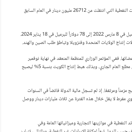
نجم هذا العجز بالدرجة الأولى عن انخفاض حاد في الإيرادات النفطية التي انتقلت من 26712 مليون دينار في العام السابق
ويعود هذا الانخفاض إلى تراجع الأسعار من 126 دولاراً للبرميل في 8 مارس 2022 إلى 78 دولاراً للبرميل في 18 يناير 2024.
ت إنتاج الولايات المتحدة وفنزويلا وتباطؤ طلب الصين والهند.
ا. ففي المؤتمر الوزاري للمنظمة المنعقد في نهاية نوفمبر
2023 وافقت الكويت على تقليص 135 ألف ب/ي اعتباراً من مطلع العام الجاري، وبذلك هبط إنتاج الكويت بنسبة 5% ليصبح
 مزمناً ومرتفعًا. إذ لم تسجل مالية الدولة فائضاً في السنوات
سنوي مفرط لا يقل خلال هذه الفترة عن ثلاث مليارات دينار ووصل
د النفطية في موازينها التجارية وميزانياتها العامة وفي
 حسب الدول تبعاً لمكانة الإيرادات غير النفطية، وبالتالي، تتباين