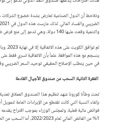
هنالك اقتراحات يدعمها صندوق النقد الدولي تدعو إلى تو
والتنمية وقعت عليها 140 دولة، وهي تدعو إلى منع فرض ضرائب على الشركات بسعر يقل عن هذه النسبة.
لم توافق
في حين يتطلب الإصلاح الحقيقي توحيد السعر الضريبي وف
الفقرة الثانية: السحب من صندوق الأجيال القادمة
بإلغاء النسبة التي كانت تقتطع من الإيرادات العامة لتمويل 
فوائض مالية فعلية. ولمجلس الوزراء بموجب اقتراح يقدمه 
1% من الفائض المالي لعام 2022/2023، أما السحب من الصندوق فلا يزال ممنوعًا.