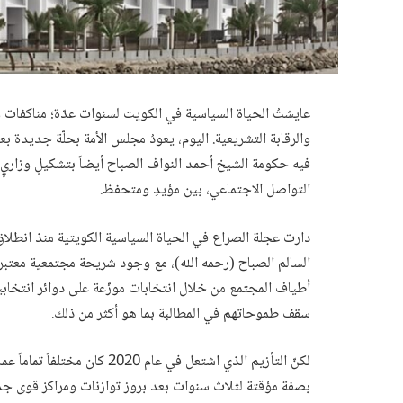
عايشتُ الحياة السياسية في الكويت لسنوات عدّة؛ مناكفات 
والرقابة التشريعية. اليوم، يعودُ مجلس الأمة بحلّة جديدة بع
فيه حكومة الشيخ أحمد النواف الصباح أيضاً بتشكيلٍ وزاري
التواصل الاجتماعي، بين مؤيدِ ومتحفظ.
دارت عجلة الصراع في الحياة السياسية الكويتية منذ انطلا
السالم الصباح (رحمه الله)، مع وجود شريحة مجتمعية معتب
أطياف المجتمع من خلال انتخابات موزّعة على دوائر انتخابي
سقف طموحاتهم في المطالبة بما هو أكثر من ذلك.
لكنّ التأزيم الذي اشتعل في عام
بصفة مؤقتة لثلاث سنوات بعد بروز توازنات ومراكز قوى ج