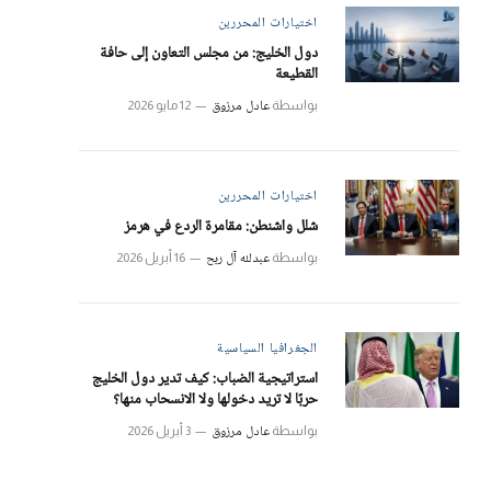
اختيارات المحررين
دول الخليج: من مجلس التعاون إلى حافة
القطيعة
عادل مرزوق
بواسطة
12 مايو 2026
اختيارات المحررين
شلل واشنطن: مقامرة الردع في هرمز
عبدلله آل ربح
بواسطة
16 أبريل 2026
الجغرافيا السياسية
استراتيجية الضباب: كيف تدير دول الخليج
حربًا لا تريد دخولها ولا الانسحاب منها؟
عادل مرزوق
بواسطة
3 أبريل 2026