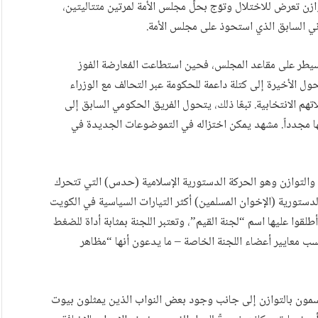
ازن تعرض للاختلال وتوّج بحلّ مجلس الأمة لمرتين متتاليتين،
ماني السابق الذي استحوذ على مجلس الأمة.
سيطر على مقاعد المجلس، فحين استطاعت المُعارضة الفوز
ل الأخيرة إلى كتلة داعمة للحكومة عبر التحالف مع الوزراء
تهم الانتخابية. تبعًا ذلك، يتحول الفريق الحكومي السابق إلى
ها مجدداً. مشهد يمكن اختزاله في التموضوعات الجديدة في
والتوازن وهو الحركة الدستورية الإسلامية (حدس) التي تتحرك
دستورية (الإخوان المسلمين) أكثر التيارات السياسية في الكويت
طلقوا عليها اسم “لجنة القيم”، وتعتبر اللجنة بمثابة أداة للضغط
ب معايير أعضاء اللجنة الخاصة – ما يدعون أنها “مظاهر
ّسمون بالتوازن إلى جانب وجود بعض النواب الذين يمثلون بيوت