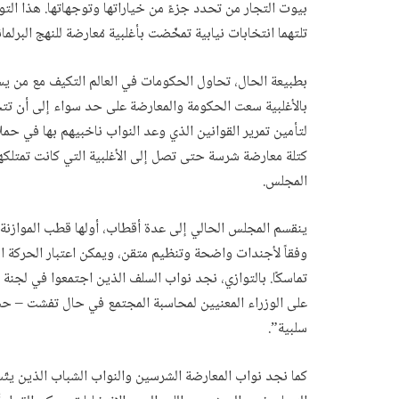
بيوت التجار من تحدد جزءً من خياراتها وتوجهاتها. هذا التو
تلتهما انتخابات نيابية تمخّضت بأغلبية مُعارضة للنهج البرل
بطبيعة الحال، تحاول الحكومات في العالم التكيف مع من ي
بالأغلبية سعت الحكومة والمعارضة على حد سواء إلى أن تتحو
لتأمين تمرير القوانين الذي وعد النواب ناخبيهم بها في حملا
كتلة معارضة شرسة حتى تصل إلى الأغلبية التي كانت تمتلك
المجلس.
ينقسم المجلس الحالي إلى عدة أقطاب، أولها قطب الموازنة 
وفقاً لأجندات واضحة وتنظيم متقن، ويمكن اعتبار الحركة ال
تماسكًا. بالتوازي، نجد نواب السلف الذين اجتمعوا في لجنة أ
على الوزراء المعنيين لمحاسبة المجتمع في حال تفشت – حس
سلبية”.
كما نجد نواب المعارضة الشرسين والنواب الشباب الذين يت