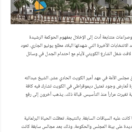
وصراعات متتابعة أدت إلى الإخلال بمفهوم الحوكمة الرشيدة
د الانتخابات الأخيرة التي شهدتها البلاد مطلع يونيو الجاري، تعود
ٍ لافت شغل الشارع الكويتي لأيام مع احتدام الجدل في وسائل
ق مجلس الأمة في عهد أمير الكويت الحادي عشر، الشيخ عبدالله
رة تُعارض وجود تمثيل ديموقراطي في الكويت تشارك فيه كافة
ة تغيرت مراراً منذ التأسيس. قبالة ذلك، يذهب آخرون إلى رفع
 2020 كان مختلفاً تماماً عما كانت عليه السياقات السابقة. بالنتيجة، تعطّلت الحياة البرلمانية
ديدة على بيئة المجلس والحكومة، وذلك بعد مجالس سابقة كانت