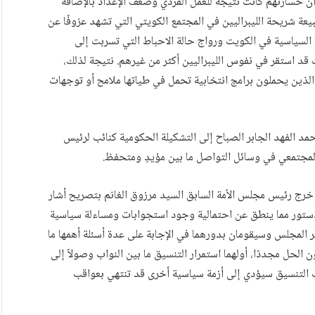
أن خسارتهم كانت نتيجةً للعمل الفردي وضعف الإعداد بالإضافة
يعة شريحة الليبراليين في المجتمع الكويتي التي تشهد عزوفًا عن
ة السياسية في الكويت ورواج حالة الاحباط التي تسربت إلى
ويت قد استقر في نفوس الليبراليين أكثر من غيرهم. نتيجة لذلك،
لذين يحملون برامج انتخابية تحمل في طياتها ملامح أو توجهات
حمد الفهد الجابر الصباح إلى التشكيلة الحكومية كنائب لرئيس
المجتمعي في وسائل التواصل ما بين مؤيدٍ ومتحفظ.
، خرج رئيس مجلس الأمة السابق السيد مرزوق الغانم بتصريح أشار
 توافق تعيين وزيرالدفاع مع المادة 125 من الدستور مما ينطق عن احتمالية وجود استجوابات ومساءلة سياسية
المجلس وسيقومان بدورهما في الإجابة على عدة أسئلة أهمها ما
لحل مجددًا، أولهما استمرار التنسيق ما بين النواب وصولاً إلى
ب التنسيق سيؤدي إلى أزمة سياسية أخرى قد تنتهي بعواقب