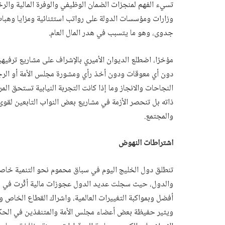
تسيء الفهم لمنجزات الضمان الوظيفي والوفرة المالية والر
وزارات ومؤسسات الدولة على رواتب استثنائية ومزايا وهبات 
جدوى، وهو ما يتسبب في هدر المال العام.
مؤخرًا، اضطلع الديوان الأميري بالإشراف على مشاريع تر
دون أي معوقات ودون أخذ رأي ومشورة مجلس الأمة أو الرجو
النجاحات والانجاز وما إذا كانت التجربة النيابية تستحق الم
ذاته بل تنحصر الأزمة في مشاريع بعض النواب التابعين لقو
والمجتمع.
اشتراطات النهوض
تنطلق دول الخليج اليوم في سباق محموم نحو التنمية خاصة
والدول، حيث سجلت عديد الدول عجوزات مالية أثَّرت في م
أفضل وبمواكبة التغييرات العالمية، واشراك القطاع الخاص وا
ويثير حفيظة بعض أعضاء مجلس الأمة والمتنفذين في الحك