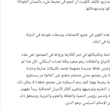
لمشاريع. فكيف للكويت أن تنجو في محيط مليء بالحيتان الملوثة؟
ها ومستهدفاتها.
 هذه القوى في جميع الاتجاهات وبسطت نفوذها في الدولة
 في البلاد.
صة وتكتيكاتها في نشر أفكارها ورؤاها في المجتمع، تعي هذه
لأعراق والثقافات رغم صغره وقلة تعداده السكاني، لكن هذا لم
 وغرس ثقافة جديدة ممنهجة تعتمد تكتيكات صارمة وحادة،
رة على مجتمع مدني متحضر منفتح على العالم؟ من يستطيع
ي بما يحيط بهم؟ كيف يتم السيطرة على مجتمع مثقف؟ لا يمكن ذلك
لتعليم وتوجيهها وتغيير أفكار الأجيال المتعاقبة. يبدأ مفهوم
 وتدمير رؤوس التنمية والثقافة والعلوم والتربية، ويتحقق ذلك
 الإسلام السياسي، وهو الدين.