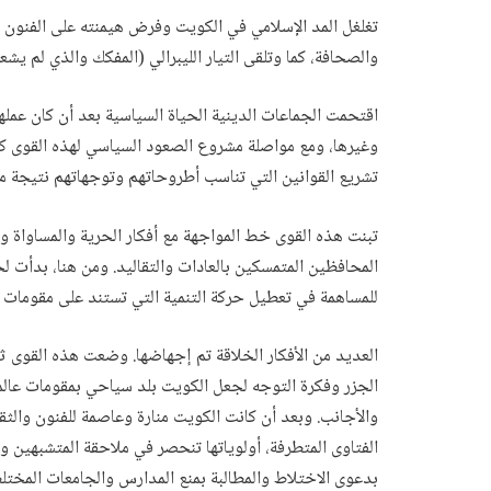
تغلغل المد الإسلامي في الكويت وفرض هيمنته على الفنون و
والصحافة، كما وتلقى التيار الليبرالي (المفكك والذي لم يش
اقتحمت الجماعات الدينية الحياة السياسية بعد أن كان عمله
وغيرها، ومع مواصلة مشروع الصعود السياسي لهذه القوى ك
تشريع القوانين التي تناسب أطروحاتهم وتوجهاتهم نتيجة مت
تبنت هذه القوى خط المواجهة مع أفكار الحرية والمساواة واس
المحافظين المتمسكين بالعادات والتقاليد. ومن هنا، بدأت ل
للمساهمة في تعطيل حركة التنمية التي تستند على مقومات ع
العديد من الأفكار الخلاقة تم إجهاضها. وضعت هذه القوى 
الجزر وفكرة التوجه لجعل الكويت بلد سياحي بمقومات عال
والأجانب. وبعد أن كانت الكويت منارة وعاصمة للفنون والثقا
الفتاوى المتطرفة، أولوياتها تنحصر في ملاحقة المتشبهين وا
بدعوى الاختلاط والمطالبة بمنع المدارس والجامعات المختل