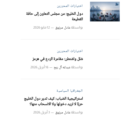
اختيارات المحررين
دول الخليج: من مجلس التعاون إلى حافة
القطيعة
عادل مرزوق
بواسطة
12 مايو 2026
اختيارات المحررين
شلل واشنطن: مقامرة الردع في هرمز
عبدلله آل ربح
بواسطة
16 أبريل 2026
الجغرافيا السياسية
استراتيجية الضباب: كيف تدير دول الخليج
حربًا لا تريد دخولها ولا الانسحاب منها؟
عادل مرزوق
بواسطة
3 أبريل 2026