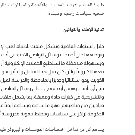
طاردة للشباب، تترصد للفعاليات والأنشطة والماراثونات وال
ضحية لسياسات رجعية ومتبلدة.
ثنائية الإعلام والقوانين
خلال السنوات الماضية وبشكل ملفت للانتباه، لعب الإعلام 
وتوجيهها حتى أصبحت وسائل التواصل الاجتماعي أداة ح
وبسهولة ملاحظة ما تستطيع الحملات الإلكترونية أن 
معها الكترونياً. ولئن كان مثل هذا التفاعل والتأثير يبدو
الكويت يبدو استثنائيًا وجديرًا بالملاحظة والدراسة. تمي
تبني أي تأييد – وهمي أو حقيقي – على وسائل التواصل 
والتشريعية في خيارات حادة وعميقة، بما يشمل ملفا
قياديين من مناصبهم. وهو ما ساهم ويساهم أيضاً في ر
الحكومة ترتكز على سياسات وخطط تنموية مدروسة أو 
يساهم كل من تداخل اختصاصات المؤسسات والبيروقراطية وب