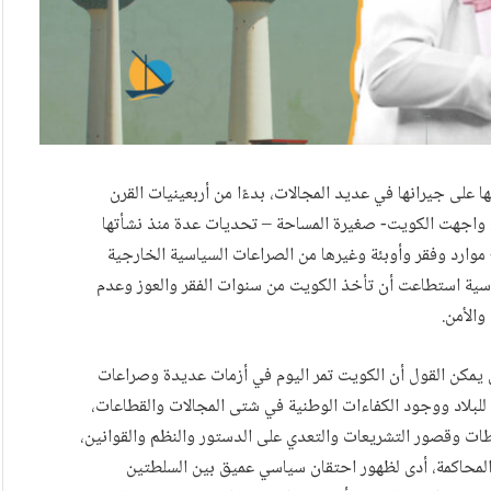
 على جيرانها في عديد المجالات، بدءًا من أربعينيات القرن
قي. واجهت الكويت- صغيرة المساحة – تحديات عدة منذ نشأتها
ارد وفقر وأوبئة وغيرها من الصراعات السياسية الخارجية
سياسية استطاعت أن تأخذ الكويت من سنوات الفقر والعوز وعدم
والأمن.
 يمكن القول أن الكويت تمر اليوم في أزمات عديدة وصراعات
 للبلاد ووجود الكفاءات الوطنية في شتى المجالات والقطاعات،
لطات وقصور التشريعات والتعدي على الدستور والنظم والقوانين،
المحاكمة، أدى لظهور احتقان سياسي عميق بين السلطتين