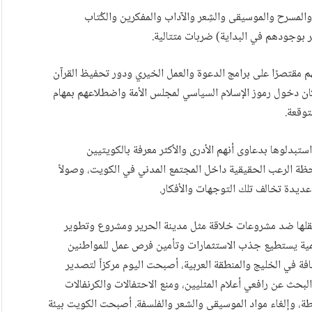
المسرح والموسيقى والشِعر والآداب والمفكرين والكُتاب
عر بوجودهم في البداية) ضربات متتالية.
م مقتصرًا على برامج الدعوة والعمل الخيري ودور تحفيظ القرآن
ان دخول رموز الإسلام السياسي لمجلس الأمة واضطلاعهم بمهام
وقعة.
تبدلوها بدعاوى أنهم الأدرى والأكثر معرفة بالكويتيين
حظة الرعب الحقيقية داخل المجتمع المدني في الكويت، وصولاً
ديدة تخالف تلك التوجهات والأفكار.
ثقلها ضد مشروعات خلاقة مثل مدينة الحرير ومشروع وتطوير
مية يستطيع جذب الاستثمارات وتأمين فرص عمل للمواطنين
فة في الخليج والمنطقة العربية، أصبحت اليوم مركزاً لتصدير
لبحث عن رافعي أعلام المثليين، ومنع الاحتفالات والكرنفالات
طة، وإلغاء مواد الموسيقى والشعر والفلسفة. أصبحت الكويت بيئة