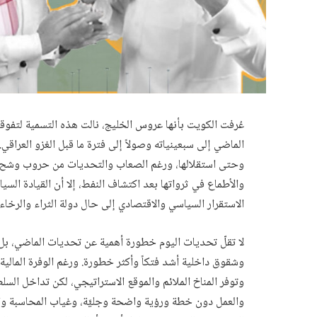
عُرفت الكويت بأنها عروس الخليج، نالت هذه التسمية لتفوقها
الماضي إلى سبعينياته وصولاً إلى فترة ما قبل الغزو العرا
وحتى استقلالها، ورغم الصعاب والتحديات من حروب وشح مو
والأطماع في ثرواتها بعد اكتشاف النفط، إلا أن القيادة ال
الاستقرار السياسي والاقتصادي إلى حال دولة الثراء والرخاء 
لا تقلّ تحديات اليوم خطورة أهمية عن تحديات الماضي، بل
وشقوق داخلية أشد فتكاً وأكثر خطورة. ورغم الوفرة المالية
وتوفر المناخ الملائم والموقع الاستراتيجي، لكن تداخل الس
والعمل دون خطة ورؤية واضحة وجليَّة، وغياب المحاسبة و