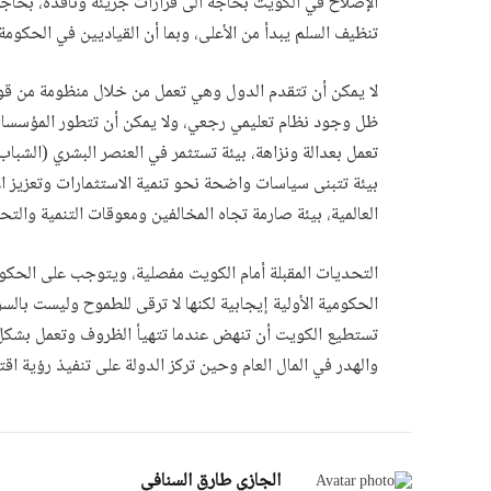
الإصلاح في الكويت بحاجة الى قرارات جريئة ونافذة، بح
تنظيف السلم يبدأ من الأعلى، وبما أن القياديين في الحكومة 
لا يمكن أن تتقدم الدول وهي تعمل من خلال منظومة من قوان
ظل وجود نظام تعليمي رجعي، ولا يمكن أن تتطور المؤسسات ع
تعمل بعدالة ونزاهة، بيئة تستثمر في العنصر البشري (الشباب
بيئة تتبنى سياسات واضحة نحو تنمية الاستثمارات وتعزيز ا
العالمية، بيئة صارمة تجاه المخالفين ومعوقات التنمية والت
التحديات المقبلة أمام الكويت مفصلية، ويتوجب على الحكوم
الحكومية الأولية إيجابية لكنها لا ترقى للطموح وليست بالس
تستطيع الكويت أن تنهض عندما تتهيأ الظروف وتعمل بشكل 
والهدر في المال العام وحين تركز الدولة على تنفيذ رؤية ا
الجازي طارق السنافي