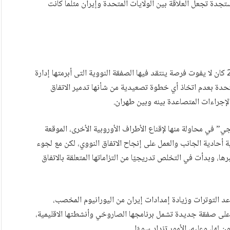
مستجدة تجعل العلاقة بين الولايات المتحدة وإيران مثلما كانت
قبل أن يدخل الرئيس دونالد ترامب البيت الأبيض عام 2017 كان لا يفوت فرصة ينتقد فيها الصفقة النووية التى أبرمتها إدارة
متحدة بعدم اتخاذ أي خطوة تصعيدية من شأنها تدمير الاتفاق
إجراءات المتصاعدة بينه وبين طهران.
جي” في محاولة منها لإقناع الأطراف الأوروبية الأخرى، الموقعة
ة أحادية الجانب والعمل على إنجاح الاتفاق النووي، لكن مع لجوء
ا، وبدأت في التخلص تدريجيًا من التزاماتها المتعلقة بالاتفاق
عد التوترات وزيادة إمدادات إيران من اليورانيوم المخصب،
على صفقة جديدة تشمل برنامجها الصاروخي وأنشطتها الاقليمية،
ها، وعليه، الأمور تزداد سوءًا.