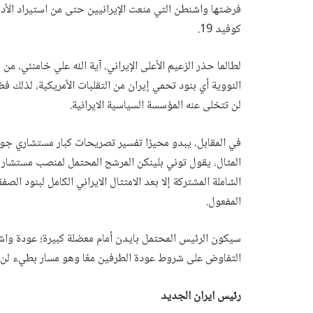
فرضتها واشنطن التي منعت الإيرانيين حتى من استيراد الأد
كوفيد 19.
لطالما حذر الزعيم الأعلى الإيراني، آية الله علي خامنئي، 
النووية أي بنود تحمي إيران من التقلبات الأمريكية، لذلك ف
لن تتخلى عنه المؤسسة السياسية الايرانية.
في المقابل، يبدو محيرًا تفسير تصريحات كبار مستشاري جو
المثال، يقول توني بلينكن المرشح المحتمل لمنصب مستشار ال
الشاملة المشتركة إلا بعد الامتثال الايراني الكامل لبنود ال
المفعول.
سيكون الرئيس المحتمل بايدن أمام معضلة كبيرة؛ عودة واشن
التفاوض على شروط عودة الطرفين معًا وهو مسار بطيء لن يح
رئيس ايران الجديد