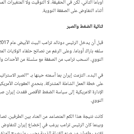
أوباما الثاني، لكن في الحقيقة، لا التوقيت ولا المتغيرات ال
أثناء التفاوض على الصفقة النووية.
ثنائية الضغط والصبر
سلفه باراك أوباما، وعلى الرغم من نصائح حلفاء الولايات ال
النووي، انسحب ترامب من الصفقة مع سلسلة من الأحداث وال
في البدء، التزمت إيران بما أسمته حينها بـ “الصبر الاستراتي
على خطة العمل الشاملة المشتركة، بتحدي العقوبات الأمريكي
الإدارة الامريكية إلى سياسة الضغط الأقصى فقدت إيران صبره
النووي.
كانت نتيجة هذا الكم المتصاعد من العناد بين الطرفين، تصا
وبينما كان الرئيس ترامب يرغب في إخضاع إيران للتفاوض 
تقترب طهران من صنع القنبلة الذرية بحسب ما يصرح المناؤون ل