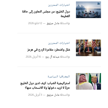
اختيارات المحررين
دول الخليج: من مجلس التعاون إلى حافة
القطيعة
عادل مرزوق
بواسطة
12 مايو 2026
اختيارات المحررين
شلل واشنطن: مقامرة الردع في هرمز
عبدلله آل ربح
بواسطة
16 أبريل 2026
الجغرافيا السياسية
استراتيجية الضباب: كيف تدير دول الخليج
حربًا لا تريد دخولها ولا الانسحاب منها؟
عادل مرزوق
بواسطة
3 أبريل 2026