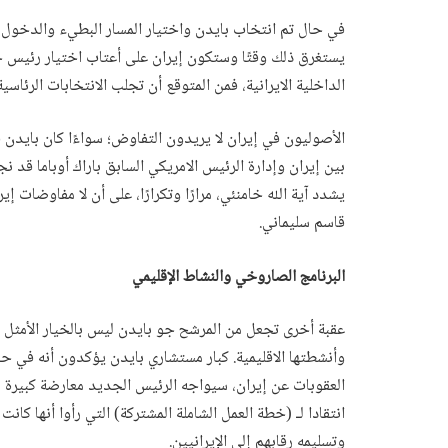
في حال تم انتخاب بايدن واختيار المسار البطيء والدخول 
يستغرق ذلك وقتًا وستكون إيران على أعتاب اختيار رئيس جد
الداخلية الايرانية، فمن المتوقع أن تجلب الانتخابات الرئاسية القادمة عام 2021، رئيسا متشددا، وقتئذ؛ 
الأصوليون في إيران لا يريدون التفاوض؛ سواءًا كان بايدن ف
بين إيران وإدارة الرئيس الامريكي السابق باراك أوباما قد 
يشدد آية الله خامنئي، مرارًا وتكرارًا، على أن لا مفاوضات إ
قاسم سليماني.
البرنامج الصاروخي والنشاط الإقليمي
عقبة أخرى تجعل من المرشح جو بايدن ليس بالخيار الأمثل ل
وأنشطتها الاقليمية. كبار مستشاري بايدن يؤكدون أنه في حا
العقوبات عن إيران، سيواجه الرئيس الجديد معارضة كبيرة م
انتقادا لـ (خطة العمل الشاملة المشتركة) التي رأوا أنها كان
وتسليمه رقابهم إلى الإيرانيين.