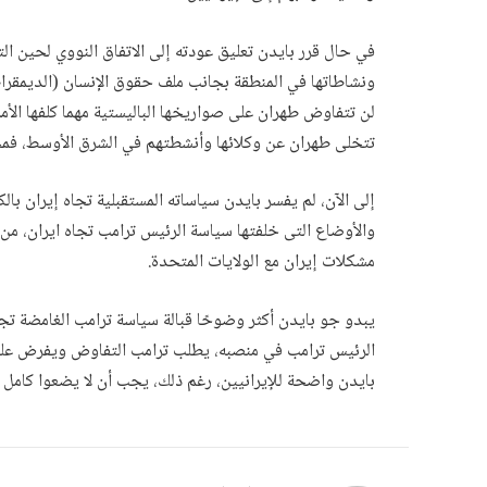
في حال قرر بايدن تعليق عودته إلى الاتفاق النووي لحين ال
ونشاطاتها في المنطقة بجانب ملف حقوق الإنسان (الديمقراطي
لن تتفاوض طهران على صواريخها الباليستية مهما كلفها الأمر
تتخلى طهران عن وكلائها وأنشطتهم في الشرق الأوسط، فمحو
إلى الآن، لم يفسر بايدن سياساته المستقبلية تجاه إيران با
والأوضاع التى خلفتها سياسة الرئيس ترامب تجاه ايران، من
مشكلات إيران مع الولايات المتحدة.
يبدو جو بايدن أكثر وضوحًا قبالة سياسة ترامب الغامضة تجاه
الرئيس ترامب في منصبه، يطلب ترامب التفاوض ويفرض عليهم
بايدن واضحة للإيرانيين، رغم ذلك، يجب أن لا يضعوا كامل أ