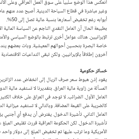
وغير مباشرة في قطاع السياحة الدينية. أصبح عدد منهم عاطلا
أبوابه رغم تخفيض أسعارها بنسبة عالية تصل إلى 50%.
بطبيعة الحال أن العامل النقدي الناجم عن السياسة المالية ا
الإيرانيين. هنالك عوامل أخرى ترتبط بالوضع السياسي والأم
خاصة البصرة بتحسين أحوالهم المعيشية. وبات بعضهم يندد ب
آخرون إطلاقاً بالإيرانيين. ولكن تبقى التداعيات الاقتصادية 
خسائر حكومية
يقود إذن هبوط سعر صرف الريال إلى انخفاض عدد الزائرين ف
المسألة من زاوية مالية العراق. بتقديرنا لا تستفيد مالية الدو
العامل الأول. الضرائب. لا توجد في العراق على خلاف الكثير 
كالضريبة على القيمة المضافة. وبالتالي لا تستفيد ميزانية الدو
العامل الثاني. تأشيرة الدخول. يفترض أن يدفع أي أجنبي يزو
تأشيرة الدخول. لكن الحكومة العراقية قررت تقليص المبلغ عد
الأمريكية وما ترتب عليها تم تخفيض المبلغ إلى دولار واحد فق