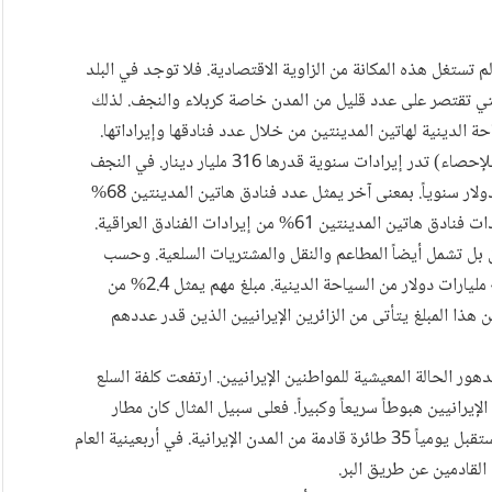
 تستغل هذه المكانة من الزاوية الاقتصادية. فلا توجد في البلد
لتي تقتصر على عدد قليل من المدن خاصة كربلاء والنجف. لذلك
ة الدينية لهاتين المدينتين من خلال عدد فنادقها وإيراداتها.
يضم العراق 1618 فندقاً (الجداول الأخيرة للجهاز المركزي للإحصاء) تدر إيرادات سنوية قدرها 316 مليار دينار. في النجف
وكربلاء 1116 فندقاً قدرت إيراداتها بمبلغ 194 مليار دينار دولار سنوياً. بمعنى آخر يمثل عدد فنادق هاتين المدينتين 68%
تين 61% من إيرادات الفنادق العراقية.
دق بل تشمل أيضاً المطاعم والنقل والمشتريات السلعية. وحسب
المجلس العالمي للسياحة والسفر تصل إلى العراق سنوياً 4.9 مليارات دولار من السياحة الدينية. مبلغ مهم يمثل 2.4% من
لمحلي الإجمالي. وتؤكد الاستطلاعات على أن 85% من هذا المبلغ يتأتى من الزائرين الإيرانيين الذين قدر عددهم
ور الحالة المعيشية للمواطنين الإيرانيين. ارتفعت كلفة السلع
لإيرانيين هبوطاً سريعاً وكبيراً. فعلى سبيل المثال كان مطار
النجف خلال أربعينية الإمام الحسين في السنوات الماضية يستقبل يومياً 35 طائرة قادمة من المدن الإيرانية. في أربعينية العام