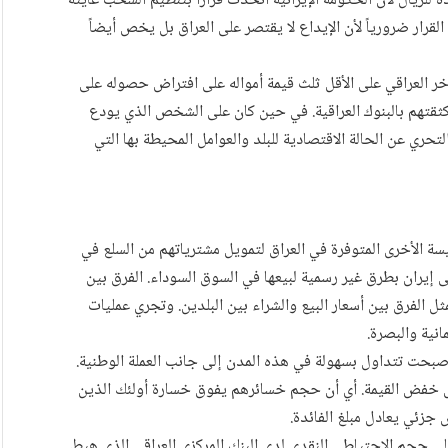
يال لأن الحكومة الإيرانية اتخذت قراراً بتنظيم السحب غايته
قرار ضرورياً لأن الإيداع لا يقتصر على العراق بل يخص أيضاً
ر العراقي على الأقل ثلث قيمة أمواله على افتراض حصوله على
ة كثقتهم بالبنوك العراقية. في حين كان على الشخص الذي يودع
التحري عن الحالة الاقتصادية للبلد والعوامل المحيطة بها التي
يسة الأخرى المتوفرة في العراق لتمويل مشترياتهم من السلع في
 إيران بطرق غير رسمية لبيعها في السوق السوداء. الفرق بين
ثل الفرق بين أسعار البيع والشراء بين البلدين. وتجري عمليات
نية والبصرة.
أصبحت تتداول بسهولة في هذه المدن إلى جانب العملة الوطنية.
ل خفض القيمة. أي أن حجم خسائرهم يفوق خسارة أولئك الذين
 جزئي يعادل مبلغ الفائدة.
 على حجم الاحتياطي النقدي لدى البنك المركزي العراقي الذي هبط