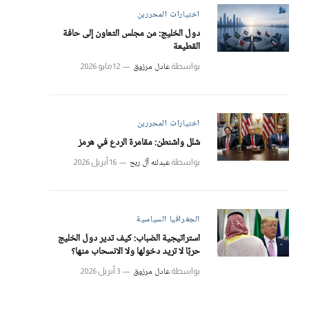
اختيارات المحررين
دول الخليج: من مجلس التعاون إلى حافة
القطيعة
عادل مرزوق
بواسطة
12 مايو 2026
اختيارات المحررين
شلل واشنطن: مقامرة الردع في هرمز
عبدلله آل ربح
بواسطة
16 أبريل 2026
الجغرافيا السياسية
استراتيجية الضباب: كيف تدير دول الخليج
حربًا لا تريد دخولها ولا الانسحاب منها؟
عادل مرزوق
بواسطة
3 أبريل 2026