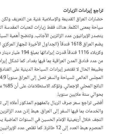
تراجع إيرادات الزيارات
حضارات العراق القديمة والإسلامية غنية عن التعريف ولكن لم
سياحة بمعنى الكلمة. هنالك فقط زيارات للعتبات المقدسة ا
يتصدر الإيرانيون عدد الزائرين الأجانب. وتتضح أهمية السياح
من عدد فنادق المدن العراقية بما فيها بغداد. كما تشكل إيرادات فنادق هاتين المدين
بطبيعة الحال لا تقتصر إيرادات السياحة الدينية على الفنا
الناتج ا
بحوالي ستة ملايين سنويا.
أفضى تراجع سعر صرف الريال بالمفهوم المذكور أعلاه إلى تده
والخدمات بما فيها السفر إلى العراق. هبط إذن عدد الزائرين ا
المنصرم هبط العدد إلى 12 طائرة. كما تقلص عدد الإيرانيين القادمين عن طريق البر.