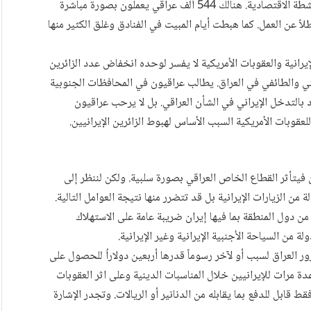
انعكس هذا الوضع سلبياً على سوق العمل العراقي وعلى الأنشطة الاقتصادية. هنالك 544 ألف عراقي يعملون بصورة مباشرة
ً عن العمل. كما هبطت أيام المبيت في الفنادق وغلق الكثير منها
لإيرانية والعقوبات الأمريكية لا يفسر لوحده انخفاض عدد الزائرين
ني والطائفي في العراق. يطالب عراقيون في المحافظات الجنوبية
التدخل الإيراني في الشأن العراقي. بل لا يرحب عراقيون
للعقوبات الأمريكية السبب الأساس لهبوط الزائرين الإيرانيين.
يتأثر القطاع الخاص العراقي بصورة سلبية. ولكن لننظر إلى
لة من الزيارات الإيرانية بل قد تتضرر منها نتيجة العوامل التالية.
من دول المنطقة بما فيها إيران ضريبة عامة على الاستهلاك
لة من السياحة الأجنبية الإيرانية وغير الإيرانية.
ر العراق لسبب أو لآخر رسوماً قدرها أربعين دولاراُ للحصول على
ة مرات للإيرانيين خلال المناسبات الدينية وعلى اثر العقوبات
ط قابل للدفع بما يقابله من الدنانير أو الريالات. وتجدر الإشارة