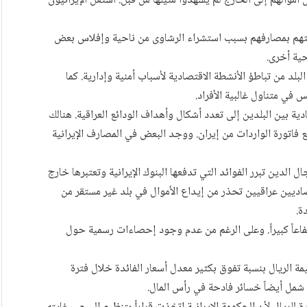
 أموالهم إلى الخارج لم يشهدوا مثيلها من قبل. استغل الإيرانيون
 ثقتهم بمصارفهم بسبب استشراء الرشاوى من ناحية وإفلاس بعض
ية أخرى.
البلد من تباطؤ الأنشطة الاقتصادية لأسباب أمنية وإدارية. كما
في متناول غالبية الأفراد.
ادية بين البلدين إلى تعدد أشكال وأهداف الودائع العراقية. هنالك
 فاتورة الواردات من إيران. ووجد البعض في المصارف الإيرانية
لدين تبرر الفوائد التي تدفعها البنوك الإيرانية وتعتبرها خارج
صاديين عراقيين تحذر من إيداع الأموال في بلد غير مستقر من
ة.
ارتفاعاً كبيراً. وعلى الرغم من عدم وجود إحصاءات رسمية حول
قيمة الريال بنسبة تفوق بكثير معدل أسعار الفائدة خلال فترة
شمل أيضاً خسائر فادحة في رأس المال.