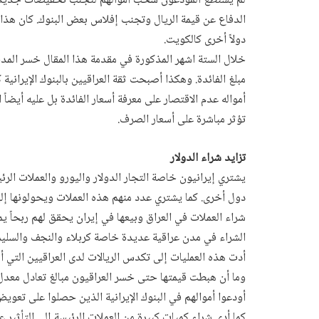
لم يستطع المودعون سحب أموالهم لتجنب تخفيضات جديدة للر
الدفاع عن قيمة الريال وتجنب إفلاس بعض البنوك. كان هذا ال
دولاً أخرى كالكويت.
خلال الستة اشهر المذكورة في مقدمة هذا المقال خسر المدخ
مبلغ الفائدة. وهكذا أصبحت ثقة العراقيين بالبنوك الإيراني
أمواله عدم الاقتصار على معرفة أسعار الفائدة بل عليه أيضاً 
تؤثر مباشرة على أسعار الصرف.
تزايد شراء الدولار
يشتري إيرانيون خاصة التجار الدولار واليورو والعملات الرئ
دول أخرى. كما يشتري عدد منهم هذه العملات ويحولونها إلى
شراء العملات في العراق وبيعها في إيران يحقق لهم ربحاً يم
الشراء في مدن عراقية عديدة خاصة كربلاء والنجف والسليما
أدت هذه العمليات إلى تكدس الريالات لدى العراقيين التي 
وما أن هبطت قيمتها حتى خسر العراقيون مبالغ تعادل معد
أودعوا أموالهم في البنوك الإيرانية الذين حصلوا على تعويض
كما أدى شراء كميات كبيرة من العملات الرئيسة إلى التأثير