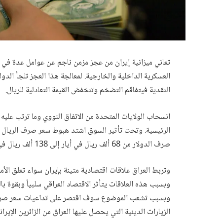
تعاني ميزانية إيران من عجز مزمن ناجم عن عوامل عدة في مق
العسكرية الداخلية والخارجية. لمعالجة هذا العجز تلجأ الدول
النقدية فيتفاقم التضخم وتنخفض القيمة التعادلية للريال.
انسحاب الولايات المتحدة من الاتفاق النووي وما ترتب علي
الرئيسية. وتحت تأثير السوق اشتد هبوط سعر صرف الريال 
صرف الدولار من 68 ألف ريال في أيار إلى 138 ألف ريال في أيلول 2018.
وتربط العراق علاقات اقتصادية متينة بإيران سواء تعلق الأمر ب
وبسبب هذه العلاقات يتأثر الاقتصاد العراقي سلبياً وبقوة باله
وبسبب تشعب الموضوع سوف اقتصر على تداعيات سعر صرف الر
الزيارات الدينية التي يحصل عليها العراق من الزائرين الإيران