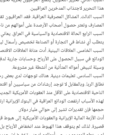
السبب الثاني. تحرير التحويل. يتمتع العراقيون بحرية تحويل
هذا التحرير لاجتذاب المدخرين العراقيين.
السبب الثالث. المشاكل المصرفية العراقية. فقد العراقيون
المصارف وتعثر حصول أصحاب الأرصدة على أموالهم من ناح
السبب الرابع الحالة الاقتصادية والسياسية في العراق. يعاني 
يتطلب أي نشاط في التجارة أو الصناعة تخصيص رأسمال ليس 
السبب الخامس. العلاقات البينية. أدت متانة العلاقات الاقتص
الودائع في سبيل الحصول على الأرباح. وحسابات جارية لدفع
وسيلة لتبيض أمواله المتأتية من أنشطة غير مشروعة.
السبب السادس. تعليمات دينية. هنالك توجهات لدى بعض رجال ا
نطاق الربا. وبالمقابل لا توجد إرشادات من سياسيين أو اقت
الناحية الاقتصادية على الأقل منذ العقوبات الأمريكية الجديد
لهذه الأسباب ارتفعت الودائع العراقية في البنوك الإيرانية 
حجمها فإن تقديرات تشير إلى حوالي مليار دولار.
أدت الأزمة المالية الإيرانية والعقوبات الأمريكية إلى هبوط 
قصيرة. لذلك لم يتوقف هذا الهبوط عند انخفاض الأرباح بل 