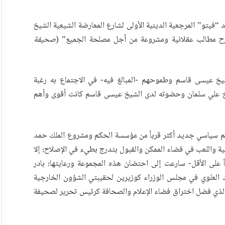
د “فيتو” المرجعية الدينية الأولى لشارع المعارضة الشيعية الشيخ
رح مطالب عقلانية ومشروعة من أجل مصلحة الجميع” (
صحيفة
يخ عيسى قاسم وطموحهم -المبالغ فيه- في الاجتماع به رغبة
شيخ علي سلمان وحضوته لدى الشيخ عيسى قاسم كانت أقوى وأهم
يم سياسي جديد أكثر قرباً من مؤسسة الحكم ومشروع الملك حمد
ية واللعب في فضاء الممكن والقبول بتدرج بطيء في الإصلاح؛ إلا
ً على الأقل- سارعت إلى احتضان هذه المجموعة ورعايتها؛ بادر
د العلوي في مجلس الوزراء كوزيرين لحقيبتي الشؤون الخارجية
 الذي فضل اختراق فضاء الإعلام والصحافة كرئيس تحرير لصحيفة