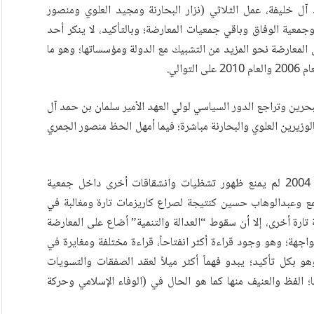
ل خليفة، عمل الثلاثي (نزار البحارنة ومجيد العلوي ومنصور
معية الوفاق وباقي جمعيات المعارضة؛ وبالتأكيد، لا ينكر أحد
المعارضة نحو المزيد من التشبيك مع الدولة ومؤسساتها؛ وهو ما
الي.
ودية إلى البحرين وتراجع الدور السياسي لولي العهد الأمير سلمان بن حمد آل
لوزيرين العلوي والبحارنة مباشرة؛ فيما أمهل الحظ منصور الجمري
ولئن كان إسقاط مشروع جمعية “العدالة والتنمية” العام 2004 لم يمنع ظهور تشظيات وانشقاقات أخرى داخل جمعية
مع وعبدالوهاب حسين كنتيجة لصراع كاريزمات تارة ومغالبة في
ارة أخرى، إلا أن سقوط “العدالة والتنمية” أضاع على المعارضة
واجهة؛ وهو وجود قراءة أكثر انفتاحاً، قراءة مختلفة ومغايرة في
هو بكل تأكيد؛ يبدو فهماً أكثر ميلاً لعقد الصفقات والتسويات
؛ الفظ والعنيف منها كما هو الحال في (الوفاء الإسلامي وحركة