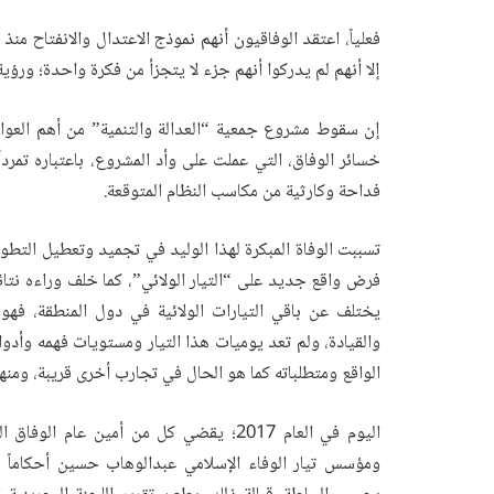
إلا أنهم لم يدركوا أنهم جزء لا يتجزأ من فكرة واحدة؛ ورؤي
إن سقوط مشروع جمعية “العدالة والتنمية” من أهم العوامل
خسائر الوفاق، التي عملت على وأد المشروع، باعتباره تمرد
فداحة وكارثية من مكاسب النظام المتوقعة.
تسببت الوفاة المبكرة لهذا الوليد في تجميد وتعطيل التطور
فرض واقع جديد على “التيار الولائي”، كما خلف وراءه نتائج 
يختلف عن باقي التيارات الولائية في دول المنطقة، فهو
والقيادة، ولم تعد يوميات هذا التيار ومستويات فهمه وأدوا
الواقع ومتطلباته كما هو الحال في تجارب أخرى قريبة، ومنها
اليوم في العام 2017؛ يقضي كل من أمين 
ومؤسس تيار الوفاء الإسلامي عبدالوهاب حسين أحكاماً 