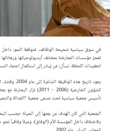
في سوق سياسية شحيحة الوظائف، مُتوقفة النمو، داخل بي
تعجز مؤسسات المعارضة بمختلف أيديولوجياتها ورهاناتها 
لتعقيدات اللحظة، نسأل؛ مَن يُبادر إلى استكمال اعتماد النس
يعود تاريخ هذه 
للشؤون الخارجية (2006 – 011
تأسيس جمعية سياسية تحت مسمى جمعية “العدالة والتنمية
الجمعية التي كان الهدف من بعثها إلى الحياة -بحسب البح
بالاختلاف داخل المؤسسة الأم (الوفاق)؛ وميلاً وفاقياً نحو
للمجلس النيابي عام 2002.