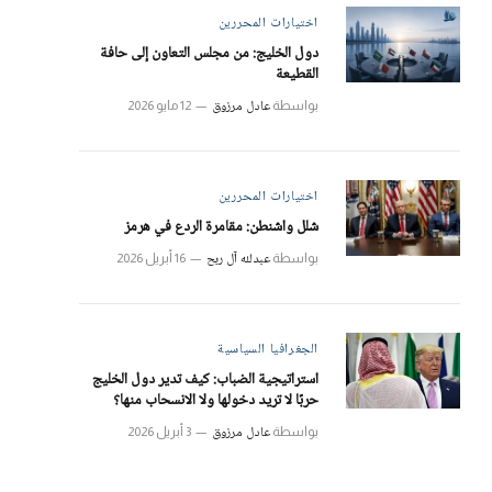
اختيارات المحررين
دول الخليج: من مجلس التعاون إلى حافة
القطيعة
عادل مرزوق
بواسطة
12 مايو 2026
اختيارات المحررين
شلل واشنطن: مقامرة الردع في هرمز
عبدلله آل ربح
بواسطة
16 أبريل 2026
الجغرافيا السياسية
استراتيجية الضباب: كيف تدير دول الخليج
حربًا لا تريد دخولها ولا الانسحاب منها؟
عادل مرزوق
بواسطة
3 أبريل 2026