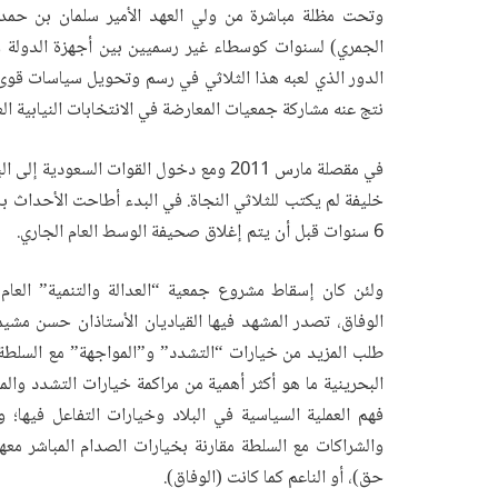
وتحت مظلة مباشرة من ولي العهد الأمير سلمان بن حمد آ
الجمري) لسنوات كوسطاء غير رسميين بين أجهزة الدولة وج
الدور الذي لعبه هذا الثلاثي في رسم وتحويل سياسات قوى 
نتج عنه مشاركة جمعيات المعارضة في الانتخابات النيابية العام 2006 والعام 2010 على التو
في مقصلة مارس 2011 ومع دخول القوات السع
خليفة لم يكتب للثلاثي النجاة. في البدء أطاحت الأحداث با
6 سنوات قبل أن يتم إغلاق صحيفة الوسط العام الجاري.
الوفاق، تصدر المشهد فيها القياديان الأستاذان حسن مشي
طلب المزيد من خيارات “التشدد” و”المواجهة” مع السلطة ت
البحرينية ما هو أكثر أهمية من مراكمة خيارات التشدد والم
فهم العملية السياسية في البلاد وخيارات التفاعل فيها؛ و
والشراكات مع السلطة مقارنة بخيارات الصدام المباشر معها
حق)، أو الناعم كما كانت (الوفاق).