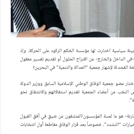
ئة سياسية اختارت لها مؤسسة الحُكم الركود على الحركة، وإذ
-في الداخل والخارج- عن اقتراح الحلول أو تقديم تفسير معقول
خة المُحدثة لإشهار جمعية “العدالة والتنمية” في البحرين؟
الوظيفة الشاغرة إلى عام 2004. وقتئذ، اختار عضو جمعية الوفاق الوطني الإسلامية السابق ووزير الدولة
2) نزار البحارنة مع بعض النخب من أعضاء الجمعية تقديم استقالاتهم والانشقاق نحو
”.
ارنة- هو ما لمسهُ المؤسسون/المنشقون من ضيقٍ في أفقِ القبول
 خيارات “التشدد”، خصوصاً بعد قرار الوفاق مقاطعة أول انتخابات