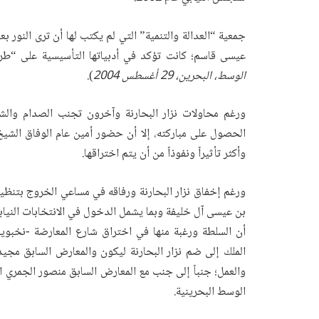
جمعية “العدالة والتنمية” التي لم يكتب لها أن ترى النور بع
عيسى قاسم؛ كانت تؤكد في أدبياتها التأسيسية على “ط
الوسط، البحرين، 29 أغسطس 2004
).
ورغم محاولات نزار البحارنة وآخرون تجنب الصدام والش
الحصول على مباركته، إلا أن حضور أمين عام الوفاق ال
وأكثر تأثيراً ونفوذاً من أن يتم اختراقها.
ورغم إخفاق نزار البحارنة ورفاقه في مساعي الخروج بتنظ
بن عيسى آل خليفة وبما يشمل الدخول في الانتخابات النياب
أن السلطة ورغبة منها في اختراق شارع المعارضة -نخبويا
الملك إلى ضم نزار البحارنة ليكون والمعارض السابق مجي
والعمل؛ جنباً إلى جنب مع المعارض السابق منصور الجمري
الوسط البحرينية.