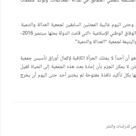
 المستقلة لتقصي الحقائق في عدالة المحاكمات، وتؤكد منظمات
اليوم أيضاً، يختفي عن المشهد البحريني منذ العام 2011 وحتى اليوم غالبية الممثلين السابقين لجمعية العدالة والتنمية.
والملاحظة الأهم؛ هي أن شخصيات وازنة من داخل جمعية الوفاق الوطني الإسلامية -التي قامت الدولة بحلها سبتمبر 2016-
واليتيمة لجمعية “العدالة والتنمية”.
منذ ذلك الحين هو أن أحداً لا يمتلك الجرأة الكافية لإكمال أوراق تأسيس جمعية
علن. لا يمكن الجزم بأن إعادة بعث هذه الجمعية إلى الحياة كفيل
لأزمة الداخلية المتفاقمة في البلاد منذ 2011، لكنها بكل تأكيد نافذة مفتوحة لم يختبر أحد حتى اليوم أن يخرج
جي للدراسات والنشر