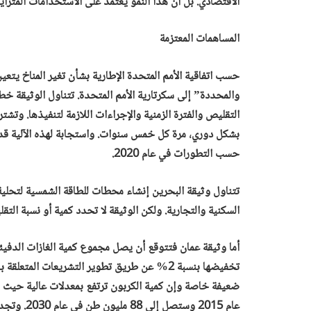
الاقتصادي. بل أن هذا النمو يعتمد على الاستخدامات المتزايد
المساهمات المعتزمة
حسب ﺍﺗﻔﺎﻗﻴﺔ ﺍﻷﻣﻢ ﺍﳌﺘﺤﺪﺓ ﺍﻹﻃﺎﺭﻳﺔ ﺑﺸﺄﻥ ﺗﻐﲑ ﺍﳌﻨﺎﺥ يتعين
والمحددة” إلى سكرتارية الأمم المتحدة. تتناول الوثيقة خطة
التقليص والفترة الزمنية والإجراءات اللازمة لتنفيذها. وتشت
بشكل دوري، مرة كل خمس سنوات. واستجابة لهذه الآلية قد
حسب التطورات في عام 2020.
تتناول وثيقة البحرين إنشاء محطات للطاقة الشمسية لتحلية ا
السكنية والتجارية. ولكن الوثيقة لا تحدد كمية أو نسبة التق
تخفيضها بنسبة 2% عن طريق تطوير التشريعات ال