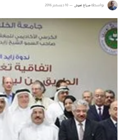
​صباح نعوش
بواسطة
10 ديسمبر 2016