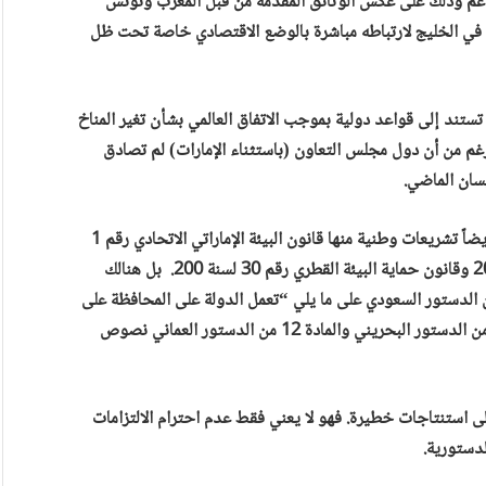
دعم وذلك على عكس الوثائق المقدمة من قبل المغرب وتونس
 في الخليج لارتباطه مباشرة بالوضع الاقتصادي خاصة تحت ظل
ئة تستند إلى قواعد دولية بموجب الاتفاق العالمي بشأن تغير المناخ
تنفيذ في الرابع من نوفمبر 2016. وعلى الرغم من أن دول مجلس التعاون (باستثناء الإمارات) لم تصادق
ولا يتوقف تنفيذ الالتزامات على القواعد الدولية. بل توجد أيضاً تشريعات وطنية منها قانون البيئة الإماراتي الاتحادي رقم 1
لسنة 2002 وقانون حماية البيئة الكويتي رقم 42 لسنة 2014 وقانون حماية البيئة القطري رقم 30 لسنة 200. بل هنالك
 مواد دستورية في هذا المجال. فقد نصت المادة 32 من الدستور السعودي على ما يلي “تعمل الدولة على المحافظة على
البيئة وحمايتها وتطورها ومنع التلوث فيها”. وفي المادة 9 من الدستور البحريني والمادة 12 من الدستور العماني نصوص
لى استنتاجات خطيرة. فهو لا يعني فقط عدم احترام الالتزامات
لدستورية.