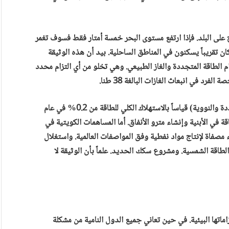
خ على البلد. فإذا ارتفع مستوى البحر خمسة أمتار فقط فسوف تغمر
ان تقريباً يسكنون في المناطق الساحلية. بيد أن هذه الوثيقة
الطاقة المتجددة والغاز الطبيعي. وهي تخلو من أي التزام محدد
فرد في انبعاث الغازات البالغة 38 طنا.
وتشير وثيقة الإمارات إلى رفع حصة الطاقة النظيفة (المتجددة والنووية) قياساً بالاستهلاك الكلي للطاقة من 0.2% في عام
بالاقتصاد من الطاقة في الأبنية وإنشاء مترو الأنفاق. أما المساهمات الكويتية في
 مصفاة لإنتاج مواد نفطية وفق المواصفات العالمية. واستغلال
الطاقة الشمسية. ومشروع سكك الحديد. علماً بأن الوثيقة لا
اماتها البيئية. في حين تعاني جميع الدول النامية من مشكلة