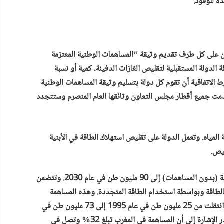
ة للوقود.
 على كل طرف تقديم وثيقة “المساهمات الوطنية المعتزمة
 الدولة المستقبلية لتقليص الغازات الدفيئة، كمية أو نسبة
رط الاتفاقية أن تقوم كل دولة بتسليم وثيقة المساهمات الوطنية
مت جميع أقطار مجلس التعاون وثائقها العام المنصرم وستتجدد
لمياه. وتعمل الدولة على تقليص استهلاك الطاقة في الأبنية
ليص.
أما وثيقة عمان فتتوقع أن يصل مجموع كمية الغازات الدفيئة (بدون المساهمات) إلى 90 مليون طن في عام 2030. وتتضمن
متعلقة بالطاقة وبواسطة استخدام الطاقة المتجددة. وهذه المساهمة
ضعيفة خاصة وإن كمية الكربون ترتفع بمعدلات عالية حيث انتقلت من 25 مليون طن في عام 1995 إلى 73 مليون طن في
عام 2015 وستصل إلى 88 مليون طن في عام 2030. وتجدر الإشارة إلى أن المساهمة في المغرب تبلغ 32% وتصل في