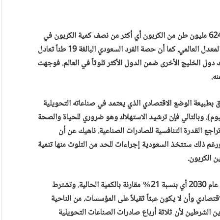
تستهلك السعودية طاقة قادت في العام الماضي إلى انبعاث 624 مليون طن من الكربون أي أكثر من نصف كمية الكربون في
العالم العربي. ويرتفع الانبعاث فيها بنسب عالية تفوق بكثير المعدل العالمي. كما أن حصة الفرد السعودي البالغة 19 طناً تعادل
ل الخليج الأخرى ضمن الدول الأكثر تلوثاً في العالم. فوجهت
ه.
لق بطبيعة الوضع الاقتصادي الذي يعتمد في صناعاته التحويلية
لمنيوم). وبالتالي فإن ترشيد الاستهلاك وهو ضروري للحياة والصحة
 تراجع القدرة التنافسية للصادرات الصناعية. ناهيك عن أن
 ورغم ذلك ستتخذ السعودية إجراءات للحد من التلوث منها تنمية
ن الكربون.
تتضمن الوثيقة تخفيض 130 مليون طن من الكربون بحلول عام 2030 أي بنسبة 21% مقارنة بالكمية الحالية. وتشترط
قتصادي وأن لا يكون عبئاً ثقيلاً على المؤسسات. من الناحية
لشرطين لأن ثلاثة أرباع صادرات الصناعات التحويلية