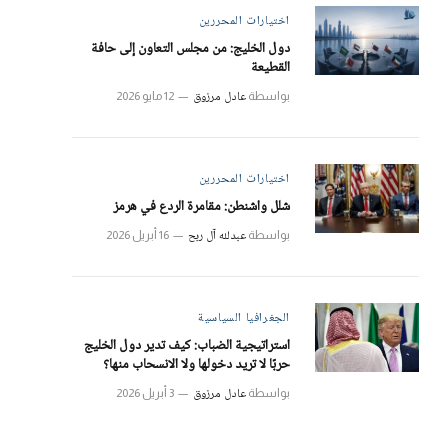
اختيارات المحررين
دول الخليج: من مجلس التعاون إلى حافة
القطيعة
عادل مرزوق
بواسطة
12 مايو 2026
اختيارات المحررين
شلل واشنطن: مقامرة الردع في هرمز
عبدلله آل ربح
بواسطة
16 أبريل 2026
الجغرافيا السياسية
استراتيجية الضباب: كيف تدير دول الخليج
حربًا لا تريد دخولها ولا الانسحاب منها؟
عادل مرزوق
بواسطة
3 أبريل 2026