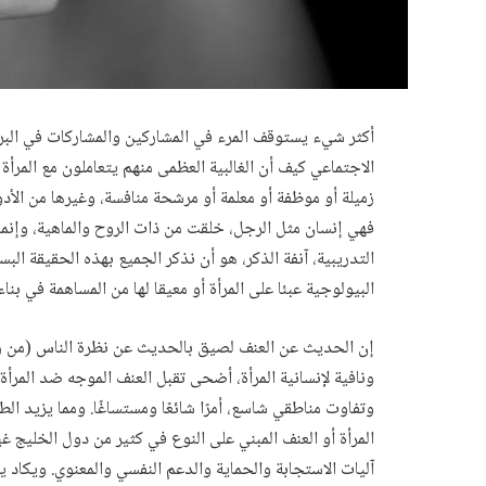
أكثر شيء يستوقف المرء في المشاركين والمشاركات في البرا
الاجتماعي كيف أن الغالبية العظمى منهم يتعاملون مع المرأة 
زميلة أو موظفة أو معلمة أو مرشحة منافسة، وغيرها من الأدو
فهي إنسان مثل الرجل، خلقت من ذات الروح والماهية، وإنما
التدريبية، آنفة الذكر، هو أن نذكر الجميع بهذه الحقيقة ال
البيولوجية عبئا على المرأة أو معيقا لها من المساهمة في بناء
إن الحديث عن العنف لصيق بالحديث عن نظرة الناس (من رجال
ونافية لإنسانية المرأة، أضحى تقبل العنف الموجه ضد المر
وتفاوت مناطقي شاسع، أمرًا شائعًا ومستساغًا. ومما يزيد ا
المرأة أو العنف المبني على النوع في كثير من دول الخليج غ
آليات الاستجابة والحماية والدعم النفسي والمعنوي. ويكاد ي