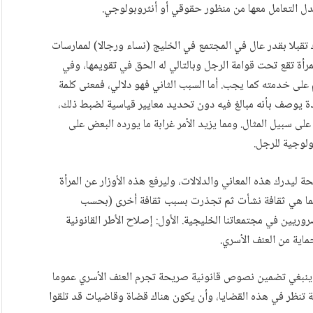
ل التعامل معها من منظور حقوقي أو أنثروبولوجي.
قبلا بقدر عال في المجتمع في الخليج (نساء ورجالا) لممارسات
لمرأة تقع تحت قوامة الرجل وبالتالي له الحق في تقويمها، وفي
 على خدمته كما يجب. أما السبب الثاني فهو دلالي، فمعنى كلمة
ادة يوصف بأنه مبالغ فيه دون تحديد معايير قياسية لضبط ذلك،
لى سبيل المثال. ومما يزيد الأمر غرابة ما يورده البعض على
ولوجية للرجل.
ليدرك هذه المعاني والدلالات، وليرفع هذه الأوزار عن المرأة
 فإنما هي ثقافة نشأت ثم تجذرت بسبب ثقافة أخرى (بحسب
وريين في مجتمعاتنا الخليجية. الأول: إصلاح الأطر القانونية
ماية من العنف الأسري.
ية) ينبغي تضمين نصوص قانونية صريحة تجرم العنف الأسري عموما
تنظر في هذه القضايا، وأن يكون هناك قضاة وقاضيات قد تلقوا