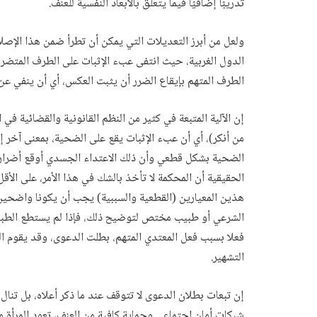
تدريبًا إضافيًا فيما يتعلق بالأبعاد النفسية للعنف.
ولعل من أبرز التعديلات التي يمكن أن تطرأ ضمن هذا الإصلاح
الدول الغربية، حيث انتفى عبء الإثبات على الطرف المتضرر
الطرف المتهم بإيقاع الضرر أن يثبت العكس، أي أن ينفي عن
إن الآلية المتبعة في كثير من النظم القانونية والقضائية في 
من أنكر)، أي أن عبء الإثبات يقع على الضحية، بمعنى آخر إ
الضحية بشكل قطعي وأن ذلك الاعتداء الجسدي أوقع أضرارا ج
الحقيقية أن المحكمة لا تأخذ بالشك في هذا الأمر، على الأق
هذين المعيارين (القطعية والسببية) يجب أن يكونا واضحين
الشرعي أو طبيب مختص لتوضيح ذلك، فإذا لم يستطع الطبيب 
فعلا بسبب فعل المعتدي المتهم، بطلت الدعوى، وقد يقوم ا
التشهير.
إن تبعات بطلان الدعوى لا تتوقف عند ما ذكر أعلاه، بل تنال 
شبكات أمان اجتماعي وحماية كافية من العنف، تعود المرأة 