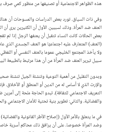
هذه الظواهر الاجتماعية أو تصنيفها من منظور كمي صرف بد
وفي ذات السياق، تورد بعض الدراسات والمسوحات أن هناك ت
العنف ضد المرأة، وذلك لسببين. الأول أن الكثيرين يرى أن ا
بعض الحالات كانت النساء تتقبل أن يعنفها الرجل إذا لم تقم
(العنف) المتعارف عليه اجتماعيًا هو العنف الجسدي الذي ع
ولا يأخذ المجتمع الخليجي عموما بالعنف النفسي أو اللفظي ع
سبيل تبرير العنف ضد المرأة من أن هذا مرتبط بالطبيعة البي
وبدون التقليل من أهمية التوعية وتنشئة الجيل تنشئة صحيحة 
والإرث الذي لا أساس له من الدين أو المنطق أو الأخلاق،
التعريف الاجتماعي للثقافة)، تبدو الحاجة ملحة إلى أمرين ضر
والقضائية، والثاني: تطوير بنية تحتية للأمان الاجتماعي والح
في ما يتعلق بالأمر الأول (إصلاح الأطر القانونية والقضائ
وضد المرأة خصوصا، على أن يرافق ذلك محاكم أسرية خاصة 