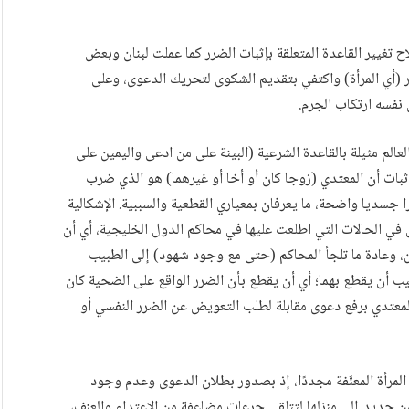
 تغيير القاعدة المتعلقة بإثبات الضرر كما عملت لبنان وبعض
 (أي المرأة) واكتفي بتقديم الشكوى لتحريك الدعوى، وعلى
 نفسه ارتكاب الجرم.
العالم مثيلة بالقاعدة الشرعية (البينة على من ادعى واليمين على
ثبات أن المعتدي (زوجا كان أو أخا أو غيرهما) هو الذي ضرب
سديا واضحة، ما يعرفان بمعياري القطعية والسببية. الإشكالية
ل في الحالات التي اطلعت عليها في محاكم الدول الخليجية، أي أن
، وعادة ما تلجأ المحاكم (حتى مع وجود شهود) إلى الطبيب
أن يقطع بهما؛ أي أن يقطع بأن الضرر الواقع على الضحية كان
لمعتدي برفع دعوى مقابلة لطلب التعويض عن الضرر النفسي أو
المرأة المعنَّفة مجددًا، إذ بصدور بطلان الدعوى وعدم وجود
من جديد إلى منزلها لتتلقى جرعات مضاعفة من الاعتداء والعنف،