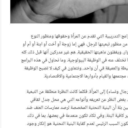
مج التدريبية التي تقدم عن المرأة وحقوقها ومنظور النوع
من منظور تبعيتها للرجل، فهي إما زوجة أو أخت أو ابنة أو أم أو
ار، ويغفلون ماهيتها الحقيقية. هم غير مدركين أنها قبل ذلك كله
 تختلف عنه في الوظيفة البيولوجية، وما نحاول في هذه البرامج
بسيطة والعميقة في آن واحد، ونتعاون في كيف لا تصبح الوظيفة
 مجتمعها والقيام بأدوارها الاجتماعية والاقتصادية.
 ونساء) إلى المرأة. فكلما كانت النظرة منطلقة من التبعية
أة، بغض النظر عن تعريفه وأنواعه التي هي محل جدل ثقافي
لطين بلة أن البنية التحتية المخصصة لرصد ممارسات العنف ضد
ير كافية البتة، وفي تكاد تكون منعدمة في بعضها، بما في ذلك
كون السبب الرئيس لعدم كفاية البنية التحتية هو إنكار وجود