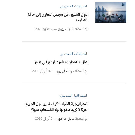
اختيارات المحررين
دول الخليج: من مجلس التعاون إلى حافة
القطيعة
عادل مرزوق
بواسطة
12 مايو 2026
اختيارات المحررين
شلل واشنطن: مقامرة الردع في هرمز
عبدلله آل ربح
بواسطة
16 أبريل 2026
الجغرافيا السياسية
استراتيجية الضباب: كيف تدير دول الخليج
حربًا لا تريد دخولها ولا الانسحاب منها؟
عادل مرزوق
بواسطة
3 أبريل 2026