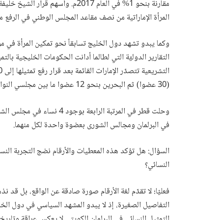
مقارنة بنحو 1% في العام 2017م. وأس
المرأة الإماراتية من نصف مقاعد المجلس الوطني في الرفع م
وكما يبدو تشهد دول الخليج تسابقاً نحو تمكين المرأة في مو
التقارير الدوليّة التي لطالما أدانت الحكومات الخليجية بال
(30 عضوا) ثم البحرين بنحو 12 عضوا ما بين مجلسي النواب والشورى.
وحلت قطر في المرتبة الرابعة 
في البرلمان ومجالس الشورى بعضوة واحدة لكل منهما.
السؤال: هل تؤكد هذه المعطيات والأرقام نضج التجربة ال
النسائي؟
فعليًا؛ لا تقدّم لغة الأرقام صورة صادقة عن الواقع، بل قد ن
التفاصيل الصغيرة، إذ لا يبدو المشهد السياسي في دول الخليج و
التمثيل النسائي في البرلمان الكويتي لا يعكس عراقة وتاريخ 