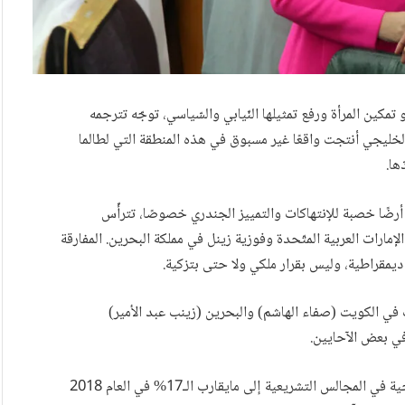
كين المرأة ورفع تمثيلها النّيابي والسّياسي، توجّه تترجمه
خليجي أنتجت واقعًا غير مسبوق في هذه المنطقة التي لطالما
ها.
رضًا خصبة للإنتهاكات والتمييز الجندري خصوصًا، تترأّس
إمارات العربية المتّحدة وفوزية زينل في مملكة البحرين. المفارقة
 ديمقراطية، وليس بقرار ملكي ولا حتى بتزكية.
 في الكويت (صفاء الهاشم) والبحرين (زينب عبد الأمير)
 في بعض الآحايين.
الواقع المزهر ذاته يشير إلى ارتفاع نسبة تمثيل المرأة الخليجية في المجالس التشريعية إلى مايقارب الـ17% في العام 2018