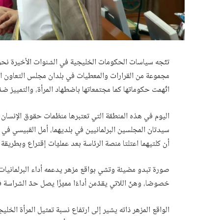
تتّجه سياسات الحكومات الخليجية في السّنوات الأخيرة نحو تم
مجموعة من القرارات والمعطيات في بلدان مجلس التعاون ال
اتّهمت حكوماتها كما مجتمعاتها باضطهاد المرأة، والتمييز ضدّ
اليوم في هذه المنطقة التي تعتبرها منظمات حقوق الإنسان أ
سيدتان المجلسين البرلمانيين في بلديهما، أمل القبيسي في ال
أن كلتيهما اعتلتا منصة الرئاسة بعد عمليّات إقتراع وبطريقة
صورة تبدو مضيئة وتشي بواقع مزهر يدعمه أداء البرلمانيات
خصوصًا، وهنّ اللاتي يقدّمن أداءًا مميّزًا يصل حدّ الشراسة