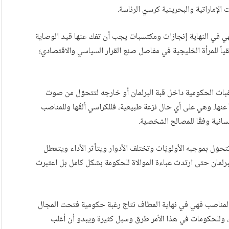
 الإماراتية والبحرينية كرسيّ الرئاسة.
ًا فهي في النهاية إنجازات ومكتسبات يجب أن تفك عنها قيد الوصاية
ياً للمرأة الخليجية في مفاصل صنع القرار السياسي والاقتصادي؛
ّغبات الحكومية داخل قبة البرلمان أو خارجه لتتحوّل من صوت
نها. وهي على أي حال نزعة طبيعية، فللكراسي ألقُها وللمناصب
سانية وفقًا للمصالح الشخصيّة.
حوّل بموجبه الأولويّات وتختلف الأدوار ويتأثر الأداء ويتعطل
لبرلمان حتى ارتدت عباءة الموالاة للحكومة بشكل كامل بل اعتبرت
لمناصب فهي في نهاية المطاف نتاج رغبة حكومية فتحت المجال
رى، وللحكومات في هذا الأمر طرق وسبل كثيرة ويبدو أن أغلب