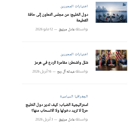
اختيارات المحررين
دول الخليج: من مجلس التعاون إلى حافة
القطيعة
عادل مرزوق
بواسطة
12 مايو 2026
اختيارات المحررين
شلل واشنطن: مقامرة الردع في هرمز
عبدلله آل ربح
بواسطة
16 أبريل 2026
الجغرافيا السياسية
استراتيجية الضباب: كيف تدير دول الخليج
حربًا لا تريد دخولها ولا الانسحاب منها؟
عادل مرزوق
بواسطة
3 أبريل 2026