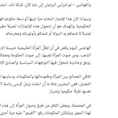
والقوانين – لم تترأس البرلمان إلى حدّ الآن، قبالة ذلك، اعتلت
وسواءا كان هذا الإنجاز انتخابا حرًا نزيهًا أو دعمًا حكومي
الحكومية. والهدف هو أن تتحول هذه الإنجازات تمثيلاً حقيق
تمثيلاً لا تتحكم به الدولة أو تتحكم بأولوياته ومخرجاته.
الهاجس اليوم يكمن في أن تظلّ المرأة الخليجية حبيسة الر
الشعب، ومن صوت المرأة نفسها، إلى صوت الحكومة وممثلاً ع
رونق وجاذبية تتحوّل فيها التوجّهات السياسية والمبادئ الإن
تلاقي المصالح بين المرأة وطموحاتها والحكومات ودعايتها تت
التمثيل، ففي البحرين مثلا ما أن اعتلت زينل كرسي رئاسة ا
نفسها طرفًا حكوميًا بإمتياز.
في المحصلة، وبغض النّظر عن طرق وصول المرأة إلى هذه ا
لهذا التميّز. وبإمكان الحكومات رفع “الفيتو” عليه مرة أخ