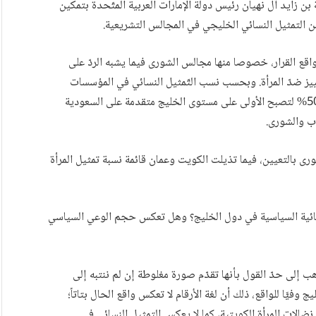
هم قرار الشيخ خليفة بن زايد آل نهيان رئيس دولة الإمارات العربية المتّحدة بتمكين
ن التمثيل النسائي الخليجي في المجالس التشريعية.
اقع القرار، خصوصا منها مجالس الشورى فيما يشبه الردّ على
تمييز ضدّ المرأة. وبحسب نسب التّمثيل النسائي في المؤسسات
التشريعية تتصدّر الإمارات القائمة بعد قرار رفع تمثيلها إلى 50% لتصبح الأولى على مستوى الخليج متقدمة على السعودية
بوجود 4 نساء في مجلس الشورى بالتعيين، فيما تذيلت الكويت وعمان قائمة نسبة تمثيل المرأة
نسائية السياسية في دول الخليج؟ وهل تعكس حجم الوعي السياسي
ذهب إلى حدّ القول بأنها تقدّم صورة مغلوطة إن لم ننتبه إلى
فيًّا للواقع، ذلك أن لغة الأرقام لا تعكس واقع الحال بتاتاً؛
نضالات المرأة الكويتية، كما لا يعكس التمثيل النسائي في