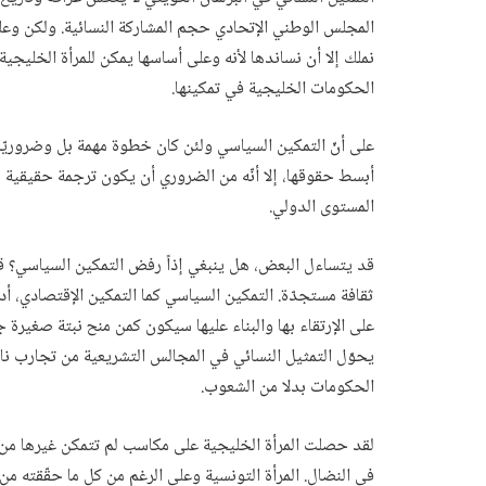
المجلس الوطني الإتحادي حجم المشاركة النسائية. ولكن وع
نملك إلا أن نساندها لأنه وعلى أساسها يمكن للمرأة الخليجي
الحكومات الخليجية في تمكينها.
على أنّ التمكين السياسي ولئن كان خطوة مهمة بل وضروريّة
أبسط حقوقها، إلا أنّه من الضروري أن يكون ترجمة حقيقية لو
المستوى الدولي.
قد يتساءل البعض، هل ينبغي إذاً رفض التمكين السياسي؟ ق
ثقافة مستجدّة. التمكين السياسي كما التمكين الإقتصادي، أد
على الإرتقاء بها والبناء عليها سيكون كمن منح نبتة صغيرة 
يحوّل التمثيل النسائي في المجالس التشريعية من تجارب نا
الحكومات بدلا من الشعوب.
لقد حصلت المرأة الخليجية على مكاسب لم تتمكن غيرها من ا
في النضال. المرأة التونسية وعلى الرغم من كل ما حقّقته 